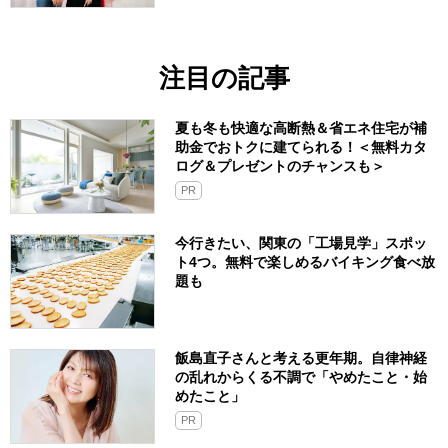
注目の記事
夏も冬も快適な高断熱＆省エネ住宅が補
助金でおトクに建てられる！＜無料カタ
ログ＆プレゼントのチャンスも＞
PR
今行きたい、関東の「工場見学」スポッ
ト4つ。無料で楽しめるバイキング食べ放
題も
飯島直子さんと考える更年期。自律神経
の乱れからくる不調で「やめたこと・始
めたこと」
PR