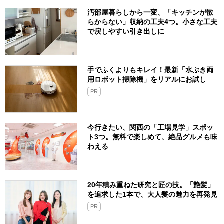
汚部屋暮らしから一変、「キッチンが散
らからない」収納の工夫4つ。小さな工夫
で戻しやすい引き出しに
手でふくよりもキレイ！最新「水ぶき両
用ロボット掃除機」をリアルにお試し
PR
今行きたい、関西の「工場見学」スポッ
ト3つ。無料で楽しめて、絶品グルメも味
わえる
20年積み重ねた研究と匠の技。「艶髪」
を追求した1本で、大人髪の魅力を再発見
PR