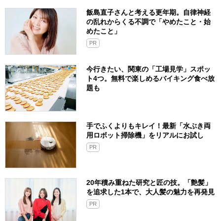
飯島直子さんと考える更年期。自律神経
の乱れからくる不調で「やめたこと・始
めたこと」
PR
今行きたい、関東の「工場見学」スポッ
ト4つ。無料で楽しめるバイキング食べ放
題も
手でふくよりもキレイ！最新「水ぶき両
用ロボット掃除機」をリアルにお試し
PR
20年積み重ねた研究と匠の技。「艶髪」
を追求した1本で、大人髪の魅力を再発見
PR