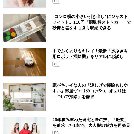
PR
“コンロ横の小さい引き出し”にジャスト
フィット。110円「調味料ストッカー」で
砂糖と塩をすっきり収納できる
手でふくよりもキレイ！最新「水ぶき両
用ロボット掃除機」をリアルにお試し
PR
家がキレイな人の「涼しげで掃除もしや
すい」部屋づくりのコツ5つ。水回りは
「ついで掃除」を徹底
20年積み重ねた研究と匠の技。「艶髪」
を追求した1本で、大人髪の魅力を再発見
PR