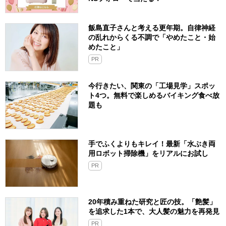
飯島直子さんと考える更年期。自律神経
の乱れからくる不調で「やめたこと・始
めたこと」
PR
今行きたい、関東の「工場見学」スポッ
ト4つ。無料で楽しめるバイキング食べ放
題も
手でふくよりもキレイ！最新「水ぶき両
用ロボット掃除機」をリアルにお試し
PR
20年積み重ねた研究と匠の技。「艶髪」
を追求した1本で、大人髪の魅力を再発見
PR