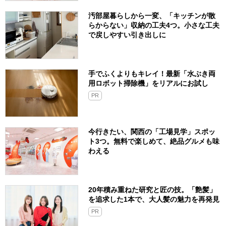
汚部屋暮らしから一変、「キッチンが散
らからない」収納の工夫4つ。小さな工夫
で戻しやすい引き出しに
手でふくよりもキレイ！最新「水ぶき両
用ロボット掃除機」をリアルにお試し
PR
今行きたい、関西の「工場見学」スポッ
ト3つ。無料で楽しめて、絶品グルメも味
わえる
20年積み重ねた研究と匠の技。「艶髪」
を追求した1本で、大人髪の魅力を再発見
PR