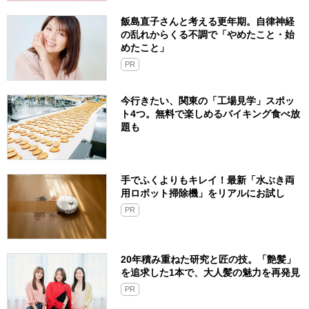
飯島直子さんと考える更年期。自律神経
の乱れからくる不調で「やめたこと・始
めたこと」
PR
今行きたい、関東の「工場見学」スポッ
ト4つ。無料で楽しめるバイキング食べ放
題も
手でふくよりもキレイ！最新「水ぶき両
用ロボット掃除機」をリアルにお試し
PR
20年積み重ねた研究と匠の技。「艶髪」
を追求した1本で、大人髪の魅力を再発見
PR