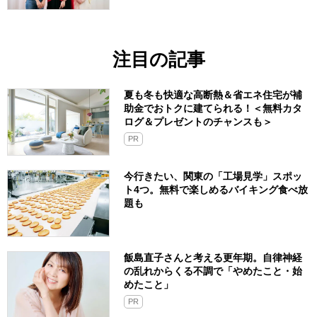
注目の記事
夏も冬も快適な高断熱＆省エネ住宅が補
助金でおトクに建てられる！＜無料カタ
ログ＆プレゼントのチャンスも＞
PR
今行きたい、関東の「工場見学」スポッ
ト4つ。無料で楽しめるバイキング食べ放
題も
飯島直子さんと考える更年期。自律神経
の乱れからくる不調で「やめたこと・始
めたこと」
PR