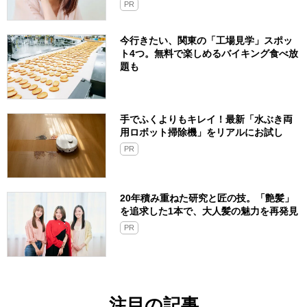
PR
今行きたい、関東の「工場見学」スポッ
ト4つ。無料で楽しめるバイキング食べ放
題も
手でふくよりもキレイ！最新「水ぶき両
用ロボット掃除機」をリアルにお試し
PR
20年積み重ねた研究と匠の技。「艶髪」
を追求した1本で、大人髪の魅力を再発見
PR
注目の記事