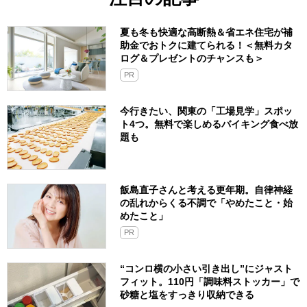
夏も冬も快適な高断熱＆省エネ住宅が補
助金でおトクに建てられる！＜無料カタ
ログ＆プレゼントのチャンスも＞
PR
今行きたい、関東の「工場見学」スポッ
ト4つ。無料で楽しめるバイキング食べ放
題も
飯島直子さんと考える更年期。自律神経
の乱れからくる不調で「やめたこと・始
めたこと」
PR
“コンロ横の小さい引き出し”にジャスト
フィット。110円「調味料ストッカー」で
砂糖と塩をすっきり収納できる