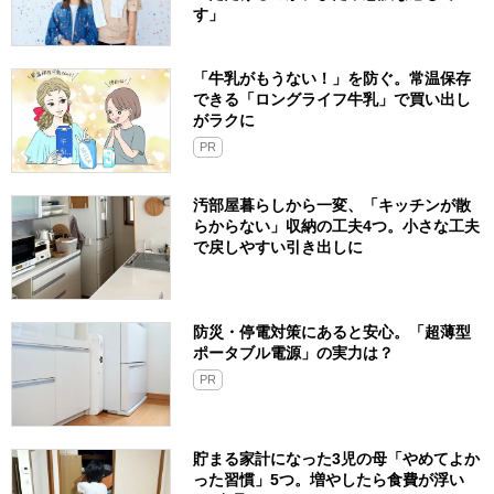
す」
「牛乳がもうない！」を防ぐ。常温保存
できる「ロングライフ牛乳」で買い出し
がラクに
PR
汚部屋暮らしから一変、「キッチンが散
らからない」収納の工夫4つ。小さな工夫
で戻しやすい引き出しに
防災・停電対策にあると安心。「超薄型
ポータブル電源」の実力は？​
PR
貯まる家計になった3児の母「やめてよか
った習慣」5つ。増やしたら食費が浮い