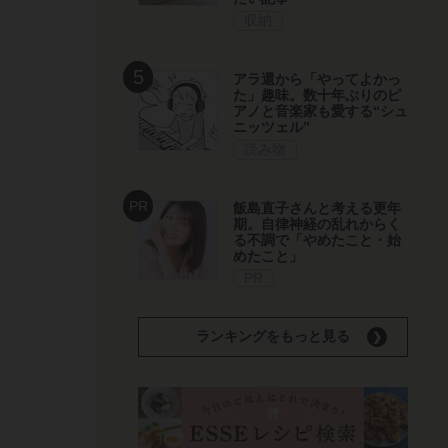
収納
アラ還から「やってよかっ
た」趣味。数十年ぶりのピ
アノと音楽家も愛する“シュ
ニッツェル”
読み物
飯島直子さんと考える更年
期。自律神経の乱れからく
る不調で「やめたこと・始
めたこと」
PR
ランキングをもっと見る