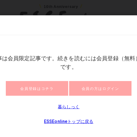
10th Anniversary
ネー
住まい
ファッション
美容
健康
読
たこと
ザが咲く3月になって考え
クロールで次の画像
記事