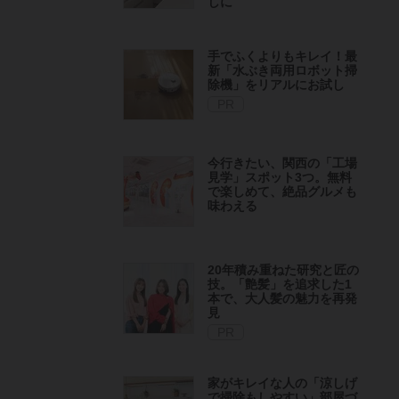
しに
手でふくよりもキレイ！最
新「水ぶき両用ロボット掃
除機」をリアルにお試し
PR
今行きたい、関西の「工場
見学」スポット3つ。無料
で楽しめて、絶品グルメも
味わえる
20年積み重ねた研究と匠の
技。「艶髪」を追求した1
本で、大人髪の魅力を再発
見
PR
家がキレイな人の「涼しげ
で掃除もしやすい」部屋づ