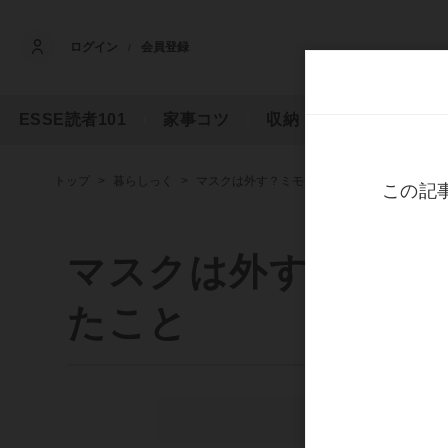
ログイン
会員登録
/
ESSE読者101
家事コツ
収納
フード
マ
トップ
暮らしっく
マスクは外す？ミモザが咲く3月になって考え
マスクは外す？ミモ
たこと
ス