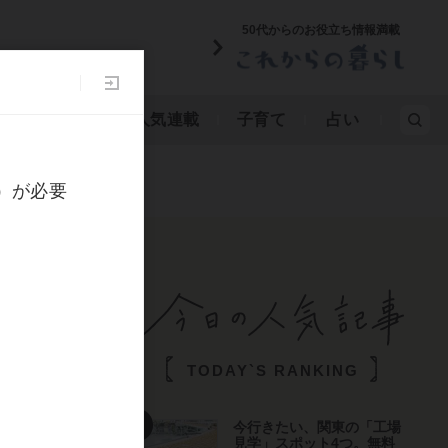
50代からのお役立ち情報満載
み物
漫画
人気連載
子育て
占い
TODAY`S RANKING
今行きたい、関東の「工場
見学」スポット4つ。無料
に戻る