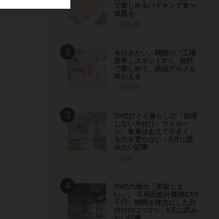
で楽しめるバイキング食べ
放題も
読み物
今行きたい、関西の「工場
見学」スポット3つ。無料
で楽しめて、絶品グルメも
味わえる
読み物
70代ひとり暮らしの「無理
しない片付け」マイルー
ル。食卓はあえて小さく、
ものを置かない：8月に読
みたい記事
収納
70代の母の「実家じま
い」。 不用品処分費用6万5
千円、時間を味方にした片
付けのコツ3つ：8月に読み
たい記事