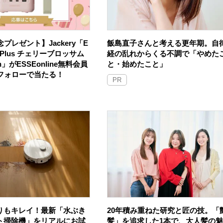
プレゼント】Jackery「E
飯島直子さんと考える更年期。自
100 Plus チェリーブロッサム
経の乱れからくる不調で「やめた
an」がESSEonline無料会員
と・始めたこと」
Sフォローで当たる！
PR
りもキレイ！最新「水ぶき
20年積み重ねた研究と匠の技。「
ト掃除機」をリアルにお試
髪」を追求した1本で、大人髪の