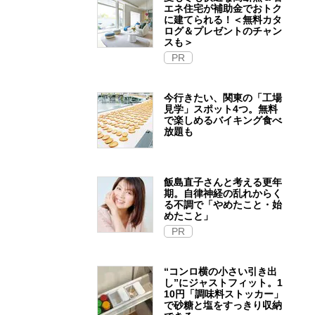
エネ住宅が補助金でおトク
に建てられる！＜無料カタ
ログ＆プレゼントのチャン
スも＞
PR
今行きたい、関東の「工場
見学」スポット4つ。無料
で楽しめるバイキング食べ
放題も
飯島直子さんと考える更年
期。自律神経の乱れからく
る不調で「やめたこと・始
めたこと」
PR
“コンロ横の小さい引き出
し”にジャストフィット。1
10円「調味料ストッカー」
で砂糖と塩をすっきり収納