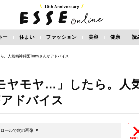
10th Anniversary
ネー
住まい
ファッション
美容
健康
読
ら。人気精神科医Tomyさんがアドバイス
でモヤモヤ…」したら。人
がアドバイス
クロールで次の画像
記事