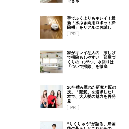
できる
手でふくよりもキレイ！最
新「水ぶき両用ロボット掃
除機」をリアルにお試し
PR
家がキレイな人の「涼しげ
で掃除もしやすい」部屋づ
くりのコツ5つ。水回りは
「ついで掃除」を徹底
20年積み重ねた研究と匠の
技。「艶髪」を追求した1
本で、大人髪の魅力を再発
見
PR
“りくりゅう”が語る、帰国
後の暮らしとこれからの