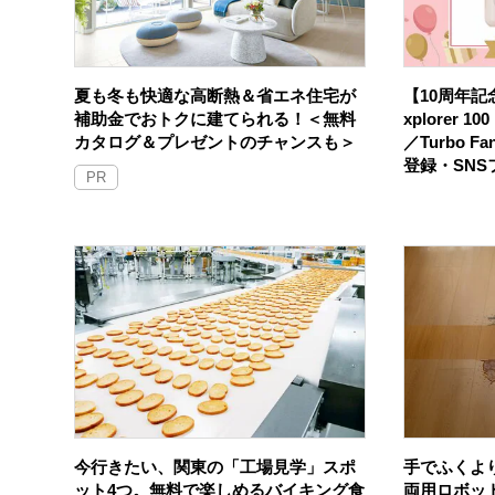
夏も冬も快適な高断熱＆省エネ住宅が
【10周年記念
補助金でおトクに建てられる！＜無料
xplorer 
カタログ＆プレゼントのチャンスも＞
／Turbo F
登録・SN
PR
今行きたい、関東の「工場見学」スポ
手でふくよ
ット4つ。無料で楽しめるバイキング食
両用ロボッ