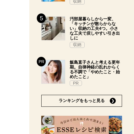
収納
汚部屋暮らしから一変、
「キッチンが散らからな
い」収納の工夫4つ。小さ
な工夫で戻しやすい引き出
しに
収納
飯島直子さんと考える更年
期。自律神経の乱れからく
る不調で「やめたこと・始
めたこと」
PR
ランキングをもっと見る