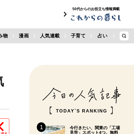
50代からのお役立ち情報満載
み物
漫画
人気連載
子育て
占い
気
TODAY`S RANKING
今行きたい、関東の「工場
見学」スポット4つ。無料
に戻る