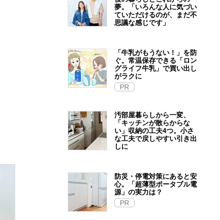
夢。「いろんな人に気づい
ていただけるのが、まだ不
思議な感じです」
「牛乳がもうない！」を防
ぐ。常温保存できる「ロン
グライフ牛乳」で買い出し
がラクに
PR
汚部屋暮らしから一変、
「キッチンが散らからな
い」収納の工夫4つ。小さ
な工夫で戻しやすい引き出
しに
防災・停電対策にあると安
心。「超薄型ポータブル電
源」の実力は？​
PR