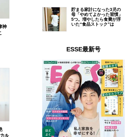
貯まる家計になった3児の
母「やめてよかった習慣」
5つ。増やしたら食費が浮
いた“食品ストック”は
律神
こ
ESSE最新号
艶
魅力を