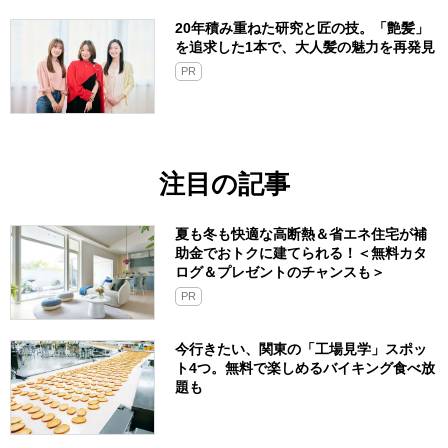
20年積み重ねた研究と匠の技。「艶髪」
を追求した1本で、大人髪の魅力を再発見
PR
注目の記事
夏も冬も快適な高断熱＆省エネ住宅が補
助金でおトクに建てられる！＜無料カタ
ログ＆プレゼントのチャンスも＞
PR
今行きたい、関東の「工場見学」スポッ
ト4つ。無料で楽しめるバイキング食べ放
題も