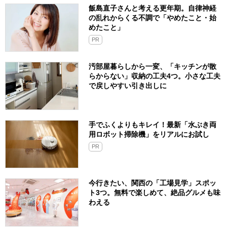
飯島直子さんと考える更年期。自律神経
の乱れからくる不調で「やめたこと・始
めたこと」
PR
汚部屋暮らしから一変、「キッチンが散
らからない」収納の工夫4つ。小さな工夫
で戻しやすい引き出しに
手でふくよりもキレイ！最新「水ぶき両
用ロボット掃除機」をリアルにお試し
PR
今行きたい、関西の「工場見学」スポッ
ト3つ。無料で楽しめて、絶品グルメも味
わえる