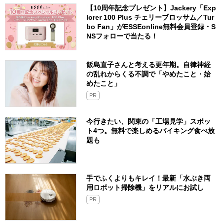
【10周年記念プレゼント】Jackery「Exp
lorer 100 Plus チェリーブロッサム／Tur
bo Fan」がESSEonline無料会員登録・S
NSフォローで当たる！
飯島直子さんと考える更年期。自律神経
の乱れからくる不調で「やめたこと・始
めたこと」
PR
今行きたい、関東の「工場見学」スポッ
ト4つ。無料で楽しめるバイキング食べ放
題も
手でふくよりもキレイ！最新「水ぶき両
用ロボット掃除機」をリアルにお試し
PR