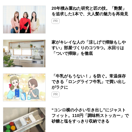
20年積み重ねた研究と匠の技。「艶髪」
を追求した1本で、大人髪の魅力を再発見
PR
家がキレイな人の「涼しげで掃除もしや
すい」部屋づくりのコツ5つ。水回りは
「ついで掃除」を徹底
「牛乳がもうない！」を防ぐ。常温保存
できる「ロングライフ牛乳」で買い出し
がラクに
PR
“コンロ横の小さい引き出し”にジャスト
フィット。110円「調味料ストッカー」で
砂糖と塩をすっきり収納できる