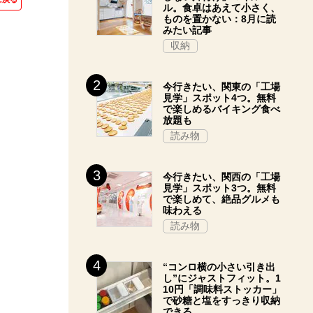
ル。食卓はあえて小さく、
ものを置かない：8月に読
みたい記事
収納
今行きたい、関東の「工場
見学」スポット4つ。無料
で楽しめるバイキング食べ
放題も
読み物
今行きたい、関西の「工場
見学」スポット3つ。無料
で楽しめて、絶品グルメも
味わえる
読み物
“コンロ横の小さい引き出
し”にジャストフィット。1
10円「調味料ストッカー」
で砂糖と塩をすっきり収納
できる