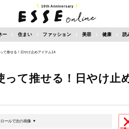
10th Anniversary
ネー
住まい
ファッション
美容
健康
読
って推せる！日やけ止めアイテム14
使って推せる！日やけ止
クロールで次の画像
記事