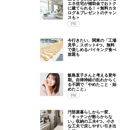
エネ住宅が補助金でおトク
に建てられる！＜無料カタ
ログ＆プレゼントのチャン
スも＞
PR
今行きたい、関東の「工場
見学」スポット4つ。無料
で楽しめるバイキング食べ
放題も
飯島直子さんと考える更年
期。自律神経の乱れからく
る不調で「やめたこと・始
めたこと」
PR
汚部屋暮らしから一変、
「キッチンが散らからな
い」収納の工夫4つ。小さ
な工夫で戻しやすい引き出