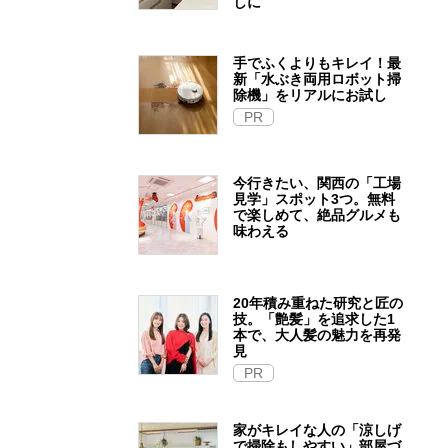
しに
手でふくよりもキレイ！最
新「水ぶき両用ロボット掃
除機」をリアルにお試し
PR
今行きたい、関西の「工場
見学」スポット3つ。無料
で楽しめて、絶品グルメも
味わえる
20年積み重ねた研究と匠の
技。「艶髪」を追求した1
本で、大人髪の魅力を再発
見
PR
家がキレイな人の「涼しげ
で掃除もしやすい」部屋づ