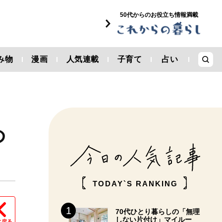
50代からのお役立ち情報満載
み物
漫画
人気連載
子育て
占い
め
TODAY`S RANKING
70代ひとり暮らしの「無理
しない片付け」マイルー
に戻る