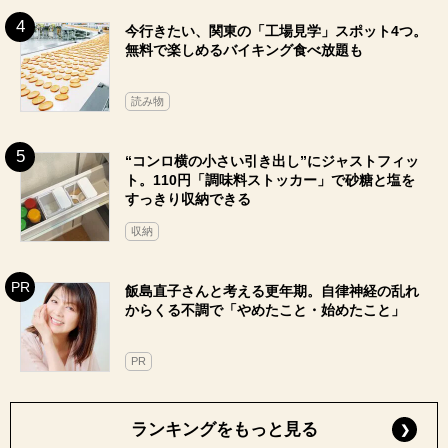
今行きたい、関東の「工場見学」スポット4つ。
無料で楽しめるバイキング食べ放題も
読み物
“コンロ横の小さい引き出し”にジャストフィッ
ト。110円「調味料ストッカー」で砂糖と塩を
すっきり収納できる
収納
飯島直子さんと考える更年期。自律神経の乱れ
からくる不調で「やめたこと・始めたこと」
PR
ランキングをもっと見る