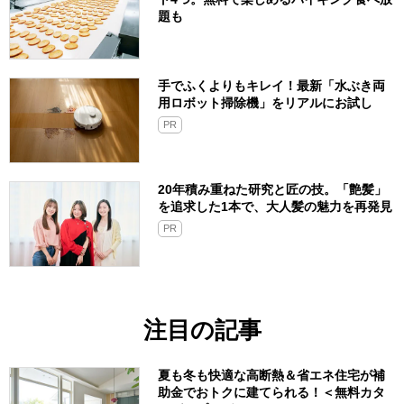
題も
手でふくよりもキレイ！最新「水ぶき両
用ロボット掃除機」をリアルにお試し
PR
20年積み重ねた研究と匠の技。「艶髪」
を追求した1本で、大人髪の魅力を再発見
PR
注目の記事
夏も冬も快適な高断熱＆省エネ住宅が補
助金でおトクに建てられる！＜無料カタ