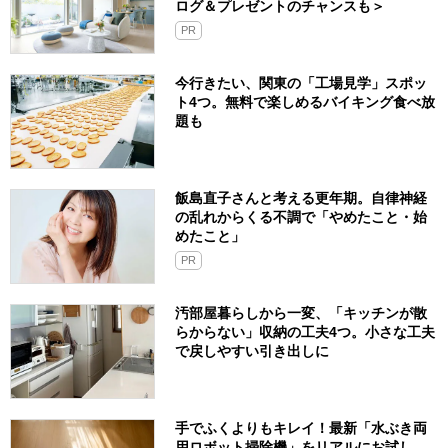
ログ＆プレゼントのチャンスも＞
PR
今行きたい、関東の「工場見学」スポッ
ト4つ。無料で楽しめるバイキング食べ放
題も
飯島直子さんと考える更年期。自律神経
の乱れからくる不調で「やめたこと・始
めたこと」
PR
汚部屋暮らしから一変、「キッチンが散
らからない」収納の工夫4つ。小さな工夫
で戻しやすい引き出しに
手でふくよりもキレイ！最新「水ぶき両
用ロボット掃除機」をリアルにお試し