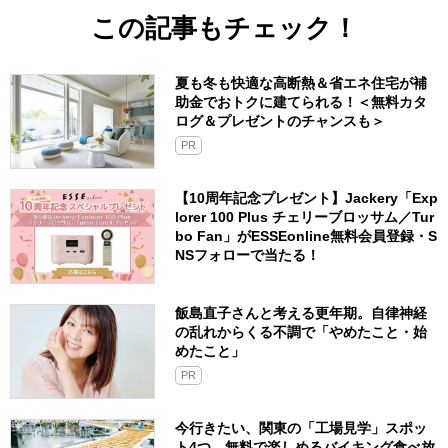
この記事もチェック！
夏も冬も快適な高断熱＆省エネ住宅が補
助金でおトクに建てられる！＜無料カタ
ログ＆プレゼントのチャンスも＞
PR
【10周年記念プレゼント】Jackery「Exp
lorer 100 Plus チェリーブロッサム／Tur
bo Fan」がESSEonline無料会員登録・S
NSフォローで当たる！
飯島直子さんと考える更年期。自律神経
の乱れからくる不調で「やめたこと・始
めたこと」
PR
今行きたい、関東の「工場見学」スポッ
ト4つ。無料で楽しめるバイキング食べ放