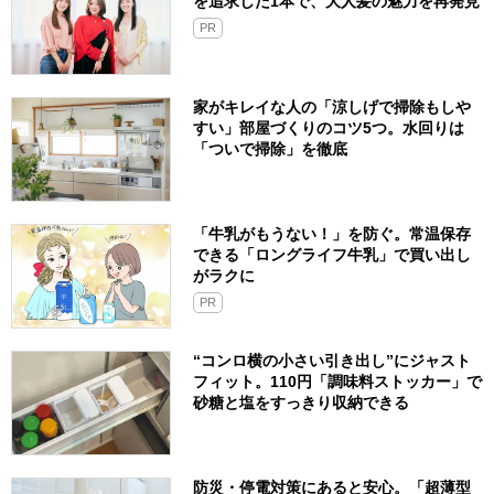
を追求した1本で、大人髪の魅力を再発見
PR
家がキレイな人の「涼しげで掃除もしや
すい」部屋づくりのコツ5つ。水回りは
「ついで掃除」を徹底
「牛乳がもうない！」を防ぐ。常温保存
できる「ロングライフ牛乳」で買い出し
がラクに
PR
“コンロ横の小さい引き出し”にジャスト
フィット。110円「調味料ストッカー」で
砂糖と塩をすっきり収納できる
防災・停電対策にあると安心。「超薄型