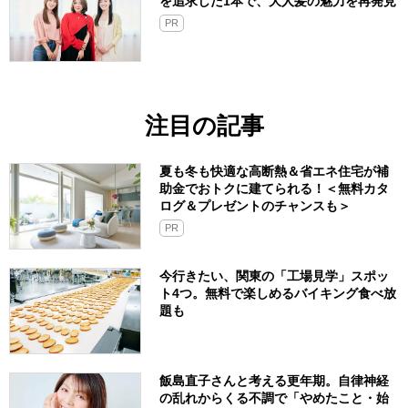
を追求した1本で、大人髪の魅力を再発見
PR
注目の記事
夏も冬も快適な高断熱＆省エネ住宅が補
助金でおトクに建てられる！＜無料カタ
ログ＆プレゼントのチャンスも＞
PR
今行きたい、関東の「工場見学」スポッ
ト4つ。無料で楽しめるバイキング食べ放
題も
飯島直子さんと考える更年期。自律神経
の乱れからくる不調で「やめたこと・始