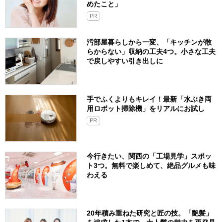
めたこと」
PR
汚部屋暮らしから一変、「キッチンが散
らからない」収納の工夫4つ。小さな工夫
で戻しやすい引き出しに
手でふくよりもキレイ！最新「水ぶき両
用ロボット掃除機」をリアルにお試し
PR
今行きたい、関西の「工場見学」スポッ
ト3つ。無料で楽しめて、絶品グルメも味
わえる
20年積み重ねた研究と匠の技。「艶髪」