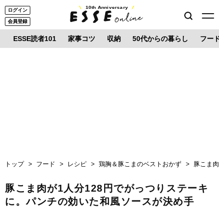
10th Anniversary
ログイン
会員登録
ESSE読者101
家事コツ
収納
50代からの暮らし
フー
トップ
フード
レシピ
鶏胸＆豚こまのベストおかず
豚こま肉
豚こま肉が1人分128円でがっつりステーキ
に。パンチの効いた和風ソースが決め手