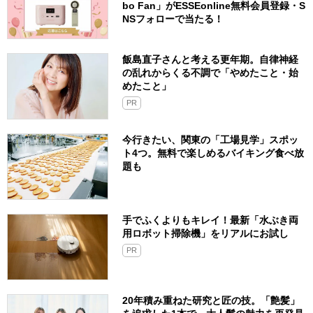
bo Fan」がESSEonline無料会員登録・S
NSフォローで当たる！
飯島直子さんと考える更年期。自律神経
の乱れからくる不調で「やめたこと・始
めたこと」
PR
今行きたい、関東の「工場見学」スポッ
ト4つ。無料で楽しめるバイキング食べ放
題も
手でふくよりもキレイ！最新「水ぶき両
用ロボット掃除機」をリアルにお試し
PR
20年積み重ねた研究と匠の技。「艶髪」