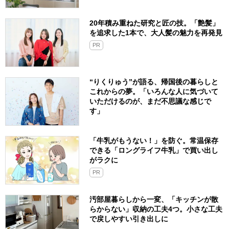
20年積み重ねた研究と匠の技。「艶髪」
を追求した1本で、大人髪の魅力を再発見
PR
“りくりゅう”が語る、帰国後の暮らしと
これからの夢。「いろんな人に気づいて
いただけるのが、まだ不思議な感じで
す」
「牛乳がもうない！」を防ぐ。常温保存
できる「ロングライフ牛乳」で買い出し
がラクに
PR
汚部屋暮らしから一変、「キッチンが散
らからない」収納の工夫4つ。小さな工夫
で戻しやすい引き出しに