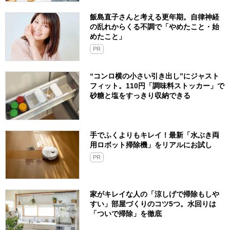
飯島直子さんと考える更年期。自律神経
の乱れからくる不調で「やめたこと・始
めたこと」
PR
“コンロ横の小さい引き出し”にジャスト
フィット。110円「調味料ストッカー」で
砂糖と塩をすっきり収納できる
手でふくよりもキレイ！最新「水ぶき両
用ロボット掃除機」をリアルにお試し
PR
家がキレイな人の「涼しげで掃除もしや
すい」部屋づくりのコツ5つ。水回りは
「ついで掃除」を徹底