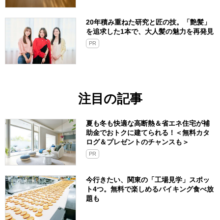
20年積み重ねた研究と匠の技。「艶髪」
を追求した1本で、大人髪の魅力を再発見
PR
注目の記事
夏も冬も快適な高断熱＆省エネ住宅が補
助金でおトクに建てられる！＜無料カタ
ログ＆プレゼントのチャンスも＞
PR
今行きたい、関東の「工場見学」スポッ
ト4つ。無料で楽しめるバイキング食べ放
題も