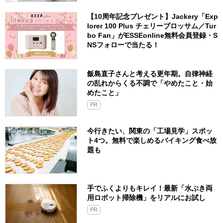
【10周年記念プレゼント】Jackery「Exp
lorer 100 Plus チェリーブロッサム／Tur
bo Fan」がESSEonline無料会員登録・S
NSフォローで当たる！
飯島直子さんと考える更年期。自律神経
の乱れからくる不調で「やめたこと・始
めたこと」
PR
今行きたい、関東の「工場見学」スポッ
ト4つ。無料で楽しめるバイキング食べ放
題も
手でふくよりもキレイ！最新「水ぶき両
用ロボット掃除機」をリアルにお試し
PR