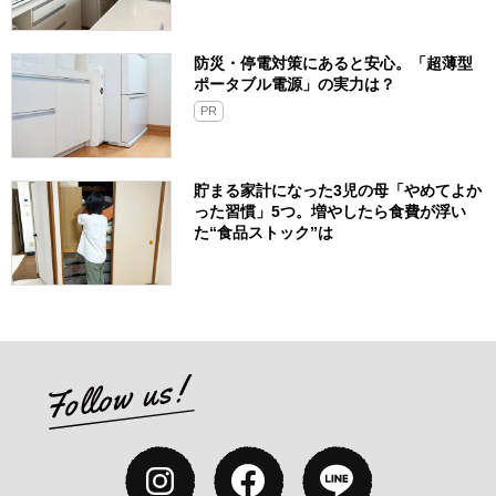
防災・停電対策にあると安心。「超薄型
ポータブル電源」の実力は？​
PR
貯まる家計になった3児の母「やめてよか
った習慣」5つ。増やしたら食費が浮い
た“食品ストック”は