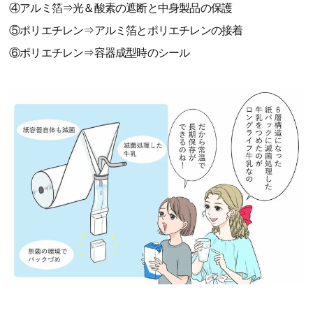
④アルミ箔⇒光＆酸素の遮断と中身製品の保護
⑤ポリエチレン⇒アルミ箔とポリエチレンの接着
⑥ポリエチレン⇒容器成型時のシール