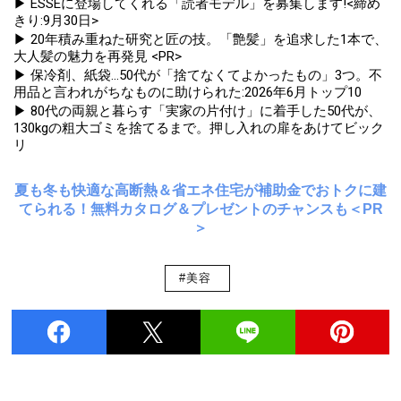
▶ ESSEに登場してくれる「読者モデル」を募集します!<締め
きり:9月30日>
▶ 20年積み重ねた研究と匠の技。「艶髪」を追求した1本で、
大人髪の魅力を再発見 <PR>
▶ 保冷剤、紙袋...50代が「捨てなくてよかったもの」3つ。不
用品と言われがちなものに助けられた:2026年6月トップ10
▶ 80代の両親と暮らす「実家の片付け」に着手した50代が、
130kgの粗大ゴミを捨てるまで。押し入れの扉をあけてビック
リ
夏も冬も快適な高断熱＆省エネ住宅が補助金でおトクに建
てられる！無料カタログ＆プレゼントのチャンスも＜PR
＞
#美容