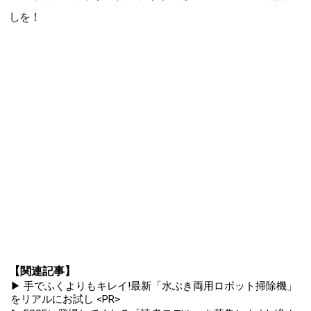
しを！
【関連記事】
▶ 手でふくよりもキレイ!最新「水ぶき両用ロボット掃除機」
をリアルにお試し <PR>