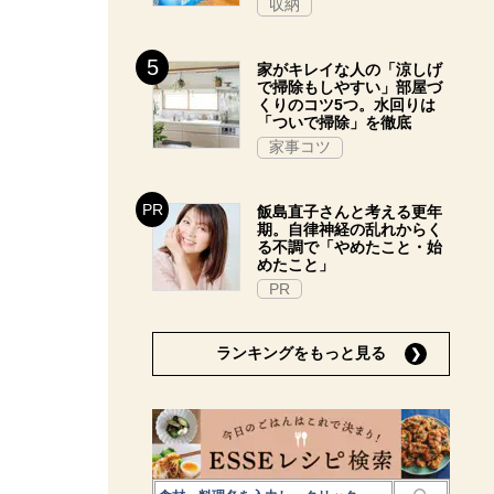
収納
家がキレイな人の「涼しげ
で掃除もしやすい」部屋づ
くりのコツ5つ。水回りは
「ついで掃除」を徹底
家事コツ
飯島直子さんと考える更年
期。自律神経の乱れからく
る不調で「やめたこと・始
めたこと」
PR
ランキングをもっと見る