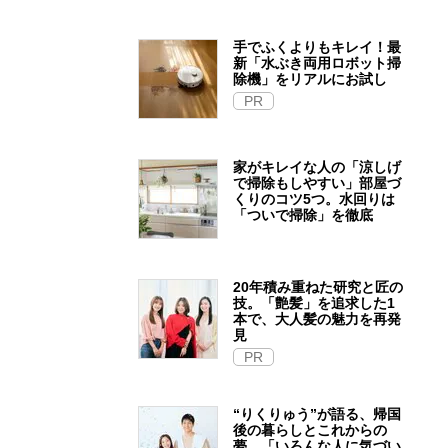
手でふくよりもキレイ！最
新「水ぶき両用ロボット掃
除機」をリアルにお試し
PR
家がキレイな人の「涼しげ
で掃除もしやすい」部屋づ
くりのコツ5つ。水回りは
「ついで掃除」を徹底
20年積み重ねた研究と匠の
技。「艶髪」を追求した1
本で、大人髪の魅力を再発
見
PR
“りくりゅう”が語る、帰国
後の暮らしとこれからの
夢。「いろんな人に気づい