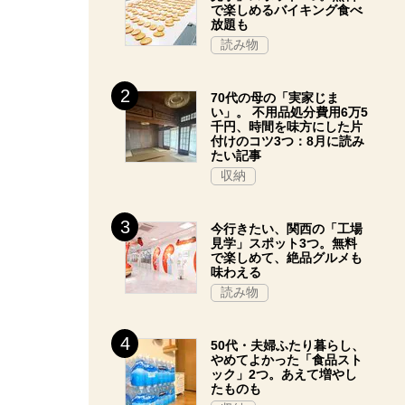
で楽しめるバイキング食べ
放題も
読み物
70代の母の「実家じま
い」。 不用品処分費用6万5
千円、時間を味方にした片
付けのコツ3つ：8月に読み
たい記事
収納
今行きたい、関西の「工場
見学」スポット3つ。無料
で楽しめて、絶品グルメも
味わえる
読み物
50代・夫婦ふたり暮らし、
やめてよかった「食品スト
ック」2つ。あえて増やし
たものも