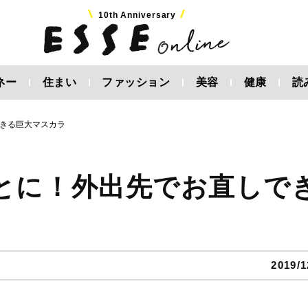
10th Anniversary
ネー
住まい
ファッション
美容
健康
読
きる巨大マスカラ
とに！外出先でお直しで
2019/1