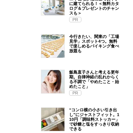
に建てられる！＜無料カタ
ログ＆プレゼントのチャン
スも＞
PR
今行きたい、関東の「工場
見学」スポット4つ。無料
で楽しめるバイキング食べ
放題も
飯島直子さんと考える更年
期。自律神経の乱れからく
る不調で「やめたこと・始
めたこと」
PR
“コンロ横の小さい引き出
し”にジャストフィット。1
10円「調味料ストッカー」
で砂糖と塩をすっきり収納
できる