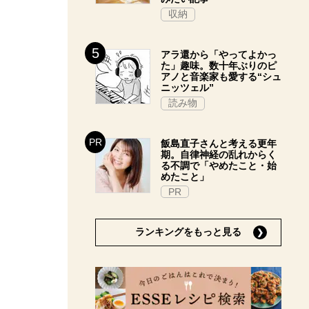
収納
アラ還から「やってよかっ
た」趣味。数十年ぶりのピ
アノと音楽家も愛する“シュ
ニッツェル”
読み物
飯島直子さんと考える更年
期。自律神経の乱れからく
る不調で「やめたこと・始
めたこと」
PR
ランキングをもっと見る