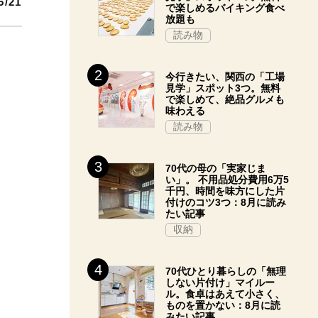
5/21
で楽しめるバイキング食べ
放題も
読み物
今行きたい、関西の「工場
見学」スポット3つ。無料
で楽しめて、絶品グルメも
味わえる
読み物
70代の母の「実家じま
い」。 不用品処分費用6万5
千円、時間を味方にした片
付けのコツ3つ：8月に読み
たい記事
収納
70代ひとり暮らしの「無理
しない片付け」マイルー
ル。食卓はあえて小さく、
ものを置かない：8月に読
みたい記事