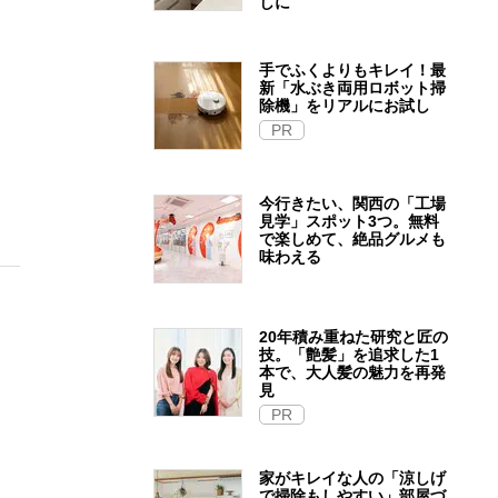
しに
手でふくよりもキレイ！最
新「水ぶき両用ロボット掃
除機」をリアルにお試し
PR
今行きたい、関西の「工場
見学」スポット3つ。無料
で楽しめて、絶品グルメも
味わえる
20年積み重ねた研究と匠の
技。「艶髪」を追求した1
本で、大人髪の魅力を再発
見
PR
家がキレイな人の「涼しげ
で掃除もしやすい」部屋づ