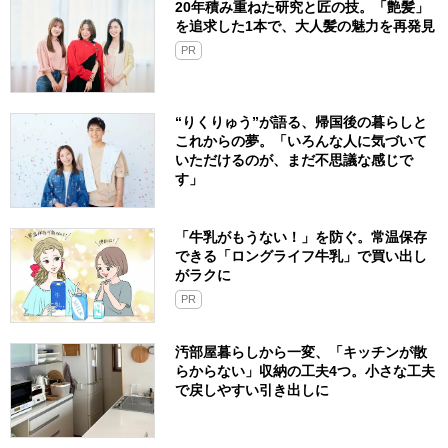
20年積み重ねた研究と匠の技。「艶髪」
を追求した1本で、大人髪の魅力を再発見
PR
“りくりゅう”が語る、帰国後の暮らしと
これからの夢。「いろんな人に気づいて
いただけるのが、まだ不思議な感じで
す」
「牛乳がもうない！」を防ぐ。常温保存
できる「ロングライフ牛乳」で買い出し
がラクに
PR
汚部屋暮らしから一変、「キッチンが散
らからない」収納の工夫4つ。小さな工夫
で戻しやすい引き出しに