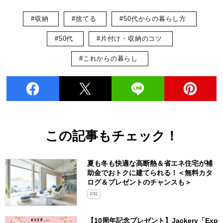
#収納
#捨てる
#50代からの暮らし方
#50代
#片付け・収納のコツ
#これからの暮らし
この記事もチェック！
夏も冬も快適な高断熱＆省エネ住宅が補
助金でおトクに建てられる！＜無料カタ
ログ＆プレゼントのチャンスも＞
PR
【10周年記念プレゼント】Jackery「Exp