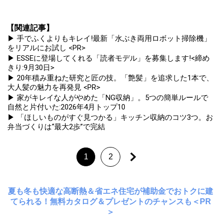
【関連記事】
▶ 手でふくよりもキレイ!最新「水ぶき両用ロボット掃除機」
をリアルにお試し <PR>
▶ ESSEに登場してくれる「読者モデル」を募集します!<締め
きり:9月30日>
▶ 20年積み重ねた研究と匠の技。「艶髪」を追求した1本で、
大人髪の魅力を再発見 <PR>
▶ 家がキレイな人がやめた「NG収納」。5つの簡単ルールで
自然と片付いた:2026年4月トップ10
▶ 「ほしいものがすぐ見つかる」キッチン収納のコツ3つ。お
弁当づくりは“最大2歩”で完結
1
2
夏も冬も快適な高断熱＆省エネ住宅が補助金でおトクに建
てられる！無料カタログ＆プレゼントのチャンスも＜PR
＞