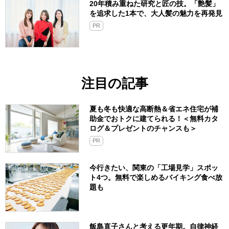
20年積み重ねた研究と匠の技。「艶髪」
を追求した1本で、大人髪の魅力を再発見
PR
注目の記事
夏も冬も快適な高断熱＆省エネ住宅が補
助金でおトクに建てられる！＜無料カタ
ログ＆プレゼントのチャンスも＞
PR
今行きたい、関東の「工場見学」スポッ
ト4つ。無料で楽しめるバイキング食べ放
題も
飯島直子さんと考える更年期。自律神経