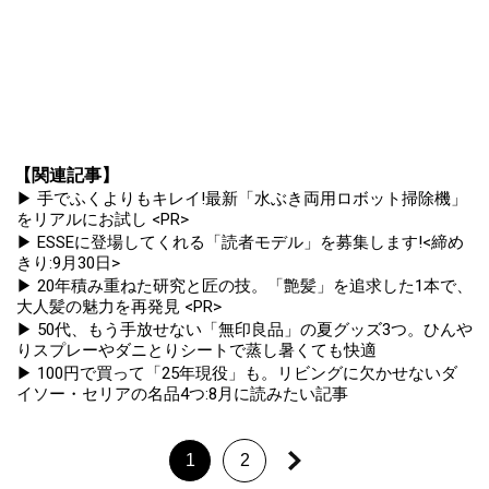
【関連記事】
▶ 手でふくよりもキレイ!最新「水ぶき両用ロボット掃除機」
をリアルにお試し <PR>
▶ ESSEに登場してくれる「読者モデル」を募集します!<締め
きり:9月30日>
▶ 20年積み重ねた研究と匠の技。「艶髪」を追求した1本で、
大人髪の魅力を再発見 <PR>
▶ 50代、もう手放せない「無印良品」の夏グッズ3つ。ひんや
りスプレーやダニとりシートで蒸し暑くても快適
▶ 100円で買って「25年現役」も。リビングに欠かせないダ
イソー・セリアの名品4つ:8月に読みたい記事
1
2