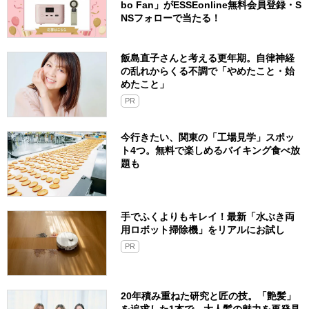
bo Fan」がESSEonline無料会員登録・S
NSフォローで当たる！
飯島直子さんと考える更年期。自律神経
の乱れからくる不調で「やめたこと・始
めたこと」
PR
今行きたい、関東の「工場見学」スポッ
ト4つ。無料で楽しめるバイキング食べ放
題も
手でふくよりもキレイ！最新「水ぶき両
用ロボット掃除機」をリアルにお試し
PR
20年積み重ねた研究と匠の技。「艶髪」