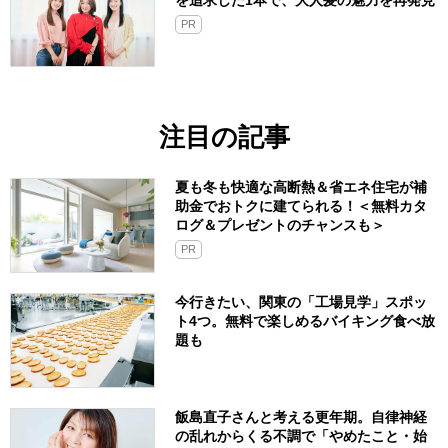
を追求した1本で、大人髪の魅力を再発見
PR
注目の記事
夏も冬も快適な高断熱＆省エネ住宅が補
助金でおトクに建てられる！＜無料カタ
ログ＆プレゼントのチャンスも＞
PR
今行きたい、関東の「工場見学」スポッ
ト4つ。無料で楽しめるバイキング食べ放
題も
飯島直子さんと考える更年期。自律神経
の乱れからくる不調で「やめたこと・始