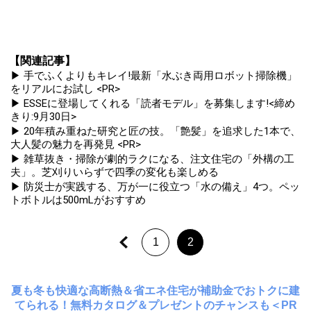
【関連記事】
▶ 手でふくよりもキレイ!最新「水ぶき両用ロボット掃除機」
をリアルにお試し <PR>
▶ ESSEに登場してくれる「読者モデル」を募集します!<締め
きり:9月30日>
▶ 20年積み重ねた研究と匠の技。「艶髪」を追求した1本で、
大人髪の魅力を再発見 <PR>
▶ 雑草抜き・掃除が劇的ラクになる、注文住宅の「外構の工
夫」。芝刈りいらずで四季の変化も楽しめる
▶ 防災士が実践する、万が一に役立つ「水の備え」4つ。ペッ
トボトルは500mLがおすすめ
1
2
夏も冬も快適な高断熱＆省エネ住宅が補助金でおトクに建
てられる！無料カタログ＆プレゼントのチャンスも＜PR