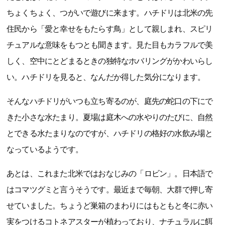
ちょくちょく、つがいで遊びに来ます。ハチドリは北米の先
住民から「愛と幸せをもたらす鳥」として親しまれ、スピリ
チュアルな意味をもつとも聞きます。見た目もカラフルで美
しく、空中にとどまるときの独特なホバリングがかわいらし
い。ハチドリを見ると、なんだか得した気分になります。
そんなハチドリがいつも立ち寄るのが、庭先の蛇口の下にで
きた小さな水たまり。夏場は庭木への水やりのたびに、自然
とできる水たまりなのですが、ハチドリの格好の水飲み場と
なっているようです。
あとは、これまた北米ではおなじみの「ロビン」。日本語で
はコマツグミと言うそうです。最近まで毎朝、大群で押し寄
せていました。ちょうど巣箱のまわりにはもともと冬に赤い
実をつけるコトネアスターが植わっており、ナチュラルに餌