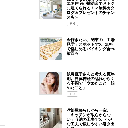
エネ住宅が補助金でおトク
に建てられる！＜無料カタ
ログ＆プレゼントのチャン
スも＞
PR
今行きたい、関東の「工場
見学」スポット4つ。無料
で楽しめるバイキング食べ
放題も
飯島直子さんと考える更年
期。自律神経の乱れからく
る不調で「やめたこと・始
めたこと」
PR
汚部屋暮らしから一変、
「キッチンが散らからな
い」収納の工夫4つ。小さ
な工夫で戻しやすい引き出