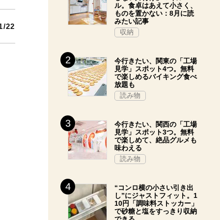
ル。食卓はあえて小さく、
ものを置かない：8月に読
みたい記事
1/22
収納
今行きたい、関東の「工場
見学」スポット4つ。無料
で楽しめるバイキング食べ
放題も
読み物
今行きたい、関西の「工場
見学」スポット3つ。無料
で楽しめて、絶品グルメも
味わえる
読み物
“コンロ横の小さい引き出
し”にジャストフィット。1
10円「調味料ストッカー」
で砂糖と塩をすっきり収納
できる