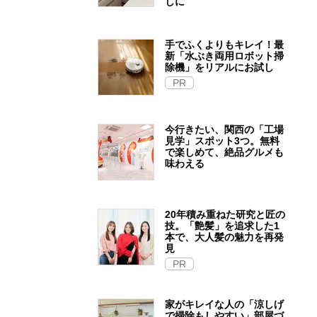
しに
手でふくよりもキレイ！最
新「水ぶき両用ロボット掃
除機」をリアルにお試し
PR
今行きたい、関西の「工場
見学」スポット3つ。無料
で楽しめて、絶品グルメも
味わえる
20年積み重ねた研究と匠の
技。「艶髪」を追求した1
本で、大人髪の魅力を再発
見
PR
家がキレイな人の「涼しげ
で掃除もしやすい」部屋づ