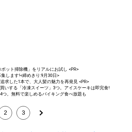
ボット掃除機」をリアルにお試し <PR>
します!<締めきり:9月30日>
追求した1本で、大人髪の魅力を再発見 <PR>
買いする「冷凍スイーツ」3つ。アイスケーキは即完食!
ト4つ。無料で楽しめるバイキング食べ放題も
2
3