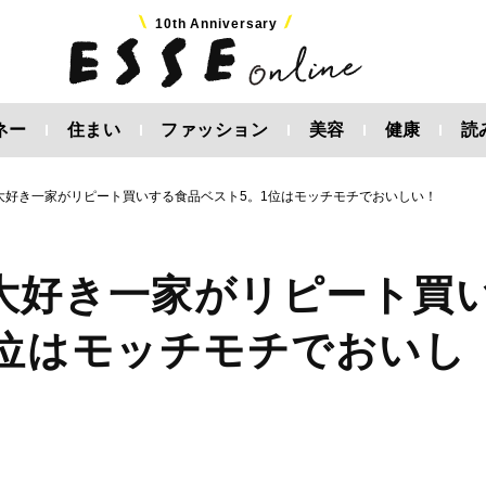
10th Anniversary
ネー
住まい
ファッション
美容
健康
読
大好き一家がリピート買いする食品ベスト5。1位はモッチモチでおいしい！
大好き一家がリピート買
1位はモッチモチでおいし