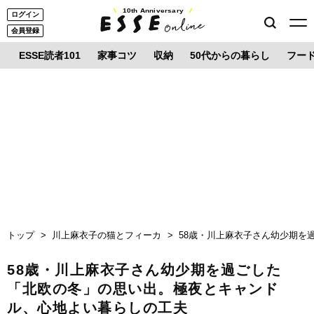
10th Anniversary
ログイン
会員登録
ESSE読者101
家事コツ
収納
50代からの暮らし
フー
トップ
川上麻衣子の猫とフィーカ
58歳・川上麻衣子さん幼少期を
58歳・川上麻衣子さん幼少期を過ごした
「北欧の冬」の思い出。極夜とキャンド
ル、心地よい暮らしの工夫