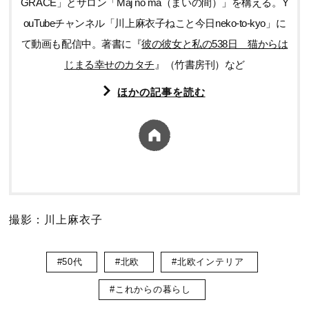
GRACE」とサロン「Maj no ma（まいの間）」を構える。Y
ouTubeチャンネル「川上麻衣子ねこと今日neko-to-kyo」に
て動画も配信中。著書に『
彼の彼女と私の538日 猫からは
じまる幸せのカタチ
』（竹書房刊）など
ほかの記事を読む
撮影：川上麻衣子
#50代
#北欧
#北欧インテリア
#これからの暮らし