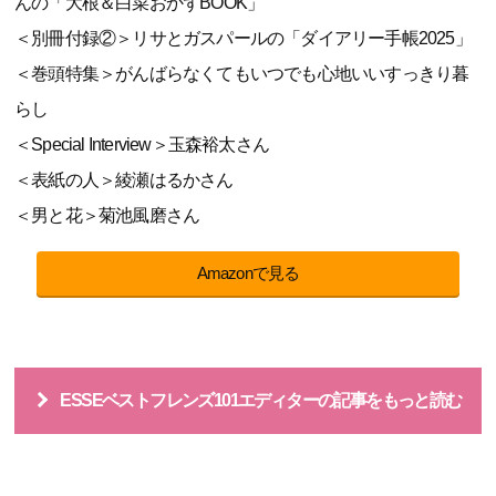
んの「大根＆白菜おかずBOOK」
＜別冊付録②＞リサとガスパールの「ダイアリー手帳2025」
＜巻頭特集＞がんばらなくてもいつでも心地いいすっきり暮
らし
＜Special Interview＞玉森裕太さん
＜表紙の人＞綾瀬はるかさん
＜男と花＞菊池風磨さん
Amazonで見る
ESSEベストフレンズ101エディターの記事をもっと読む