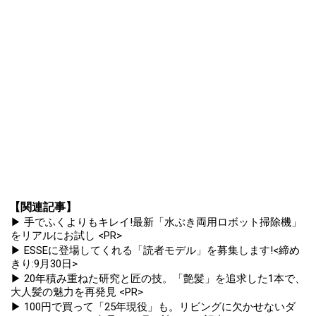
【関連記事】
▶ 手でふくよりもキレイ!最新「水ぶき両用ロボット掃除機」
をリアルにお試し <PR>
▶ ESSEに登場してくれる「読者モデル」を募集します!<締め
きり:9月30日>
▶ 20年積み重ねた研究と匠の技。「艶髪」を追求した1本で、
大人髪の魅力を再発見 <PR>
▶ 100円で買って「25年現役」も。リビングに欠かせないダ