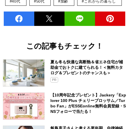
#40代
#50代
#加齢
#これからの暮らし
この記事もチェック！
夏も冬も快適な高断熱＆省エネ住宅が補
助金でおトクに建てられる！＜無料カタ
ログ＆プレゼントのチャンスも＞
PR
【10周年記念プレゼント】Jackery「Exp
lorer 100 Plus チェリーブロッサム／Tur
bo Fan」がESSEonline無料会員登録・S
NSフォローで当たる！
飯島直子さんと考える更年期。自律神経