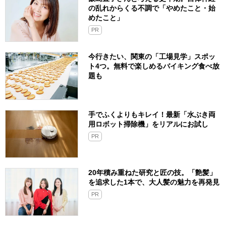
の乱れからくる不調で「やめたこと・始
めたこと」
PR
今行きたい、関東の「工場見学」スポッ
ト4つ。無料で楽しめるバイキング食べ放
題も
手でふくよりもキレイ！最新「水ぶき両
用ロボット掃除機」をリアルにお試し
PR
20年積み重ねた研究と匠の技。「艶髪」
を追求した1本で、大人髪の魅力を再発見
PR