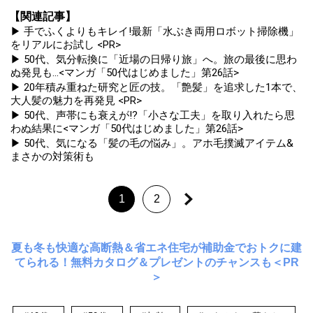
【関連記事】
▶ 手でふくよりもキレイ!最新「水ぶき両用ロボット掃除機」
をリアルにお試し <PR>
▶ 50代、気分転換に「近場の日帰り旅」へ。旅の最後に思わ
ぬ発見も...<マンガ「50代はじめました」第26話>
▶ 20年積み重ねた研究と匠の技。「艶髪」を追求した1本で、
大人髪の魅力を再発見 <PR>
▶ 50代、声帯にも衰えが!?「小さな工夫」を取り入れたら思
わぬ結果に<マンガ「50代はじめました」第26話>
▶ 50代、気になる「髪の毛の悩み」。アホ毛撲滅アイテム&
まさかの対策術も
1
2
夏も冬も快適な高断熱＆省エネ住宅が補助金でおトクに建
てられる！無料カタログ＆プレゼントのチャンスも＜PR
＞