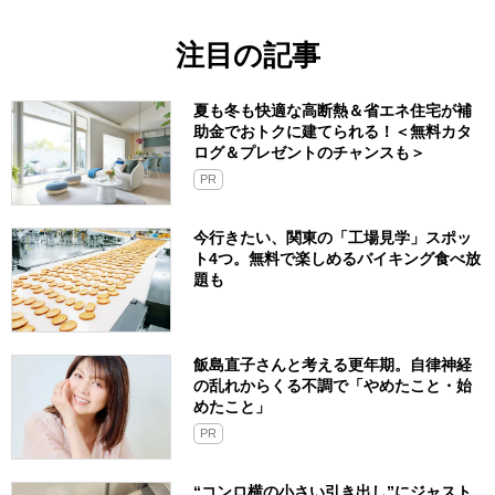
注目の記事
夏も冬も快適な高断熱＆省エネ住宅が補
助金でおトクに建てられる！＜無料カタ
ログ＆プレゼントのチャンスも＞
PR
今行きたい、関東の「工場見学」スポッ
ト4つ。無料で楽しめるバイキング食べ放
題も
飯島直子さんと考える更年期。自律神経
の乱れからくる不調で「やめたこと・始
めたこと」
PR
“コンロ横の小さい引き出し”にジャスト