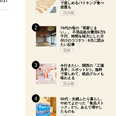
6/17
で楽しめるバイキング食べ
放題も
読み物
70代の母の「実家じま
い」。 不用品処分費用6万5
千円、時間を味方にした片
付けのコツ3つ：8月に読み
たい記事
収納
今行きたい、関西の「工場
見学」スポット3つ。無料
で楽しめて、絶品グルメも
味わえる
読み物
50代・夫婦ふたり暮らし、
やめてよかった「食品スト
ック」2つ。あえて増やし
たものも