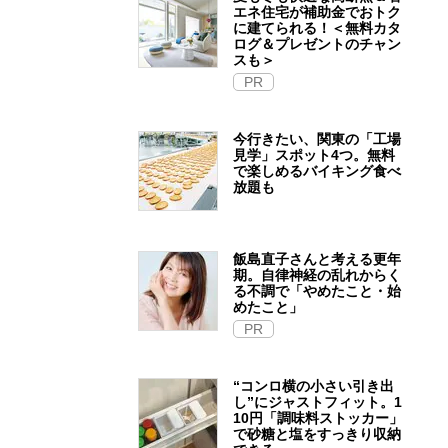
エネ住宅が補助金でおトク
に建てられる！＜無料カタ
ログ＆プレゼントのチャン
スも＞
PR
今行きたい、関東の「工場
見学」スポット4つ。無料
で楽しめるバイキング食べ
放題も
飯島直子さんと考える更年
期。自律神経の乱れからく
る不調で「やめたこと・始
めたこと」
PR
“コンロ横の小さい引き出
し”にジャストフィット。1
10円「調味料ストッカー」
で砂糖と塩をすっきり収納