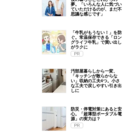
夢。「いろんな人に気づい
ていただけるのが、まだ不
思議な感じです」
「牛乳がもうない！」を防
ぐ。常温保存できる「ロン
グライフ牛乳」で買い出し
がラクに
PR
汚部屋暮らしから一変、
「キッチンが散らからな
い」収納の工夫4つ。小さ
な工夫で戻しやすい引き出
しに
防災・停電対策にあると安
心。「超薄型ポータブル電
源」の実力は？​
PR