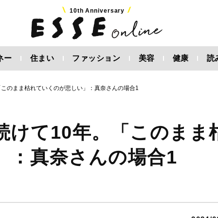
10th Anniversary
ネー
住まい
ファッション
美容
健康
読
「このまま枯れていくのが悲しい」：真奈さんの場合1
続けて10年。「このまま
」：真奈さんの場合1