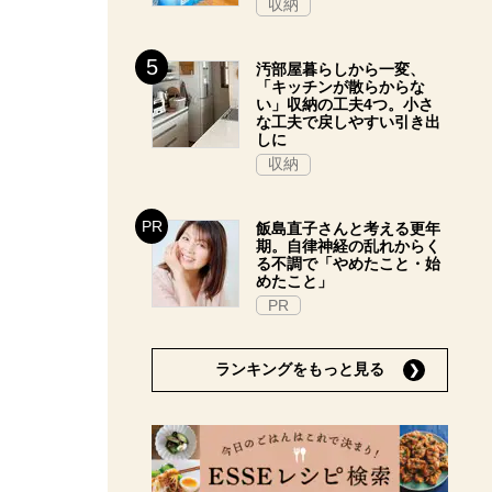
収納
汚部屋暮らしから一変、
「キッチンが散らからな
い」収納の工夫4つ。小さ
な工夫で戻しやすい引き出
しに
収納
飯島直子さんと考える更年
期。自律神経の乱れからく
る不調で「やめたこと・始
めたこと」
PR
ランキングをもっと見る