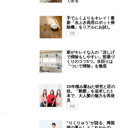
できる
手でふくよりもキレイ！最
新「水ぶき両用ロボット掃
除機」をリアルにお試し
PR
家がキレイな人の「涼しげ
で掃除もしやすい」部屋づ
くりのコツ5つ。水回りは
「ついで掃除」を徹底
20年積み重ねた研究と匠の
技。「艶髪」を追求した1
本で、大人髪の魅力を再発
見
PR
“りくりゅう”が語る、帰国
後の暮らしとこれからの