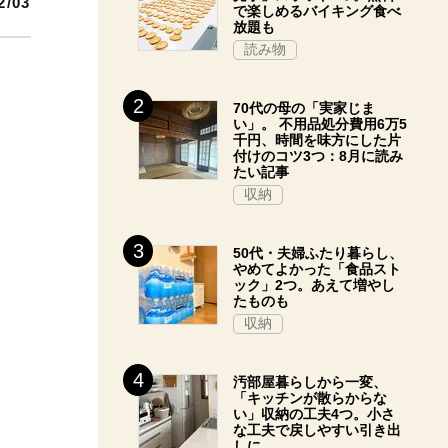
2/03
で楽しめるバイキング食べ
放題も
読み物
70代の母の「実家じま
い」。 不用品処分費用6万5
千円、時間を味方にした片
付けのコツ3つ：8月に読み
たい記事
収納
50代・夫婦ふたり暮らし、
やめてよかった「食品スト
ック」2つ。あえて増やし
たものも
収納
汚部屋暮らしから一変、
「キッチンが散らからな
い」収納の工夫4つ。小さ
な工夫で戻しやすい引き出
しに