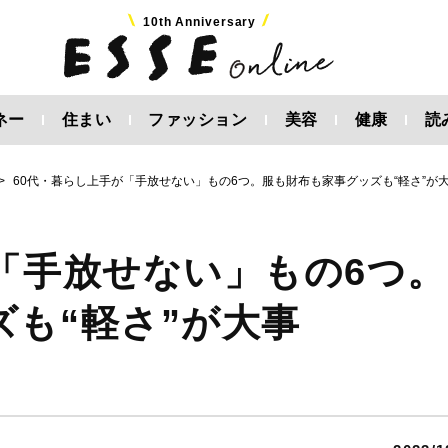
10th Anniversary
ネー
住まい
ファッション
美容
健康
読
60代・暮らし上手が「手放せない」もの6つ。服も財布も家事グッズも“軽さ”が
「手放せない」もの6つ。
も“軽さ”が大事