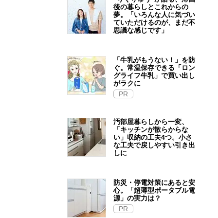
後の暮らしとこれからの
夢。「いろんな人に気づい
ていただけるのが、まだ不
思議な感じです」
「牛乳がもうない！」を防
ぐ。常温保存できる「ロン
グライフ牛乳」で買い出し
がラクに
PR
汚部屋暮らしから一変、
「キッチンが散らからな
い」収納の工夫4つ。小さ
な工夫で戻しやすい引き出
しに
防災・停電対策にあると安
心。「超薄型ポータブル電
源」の実力は？​
PR