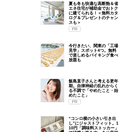
夏も冬も快適な高断熱＆省
エネ住宅が補助金でおトク
に建てられる！＜無料カタ
ログ＆プレゼントのチャン
スも＞
PR
今行きたい、関東の「工場
見学」スポット4つ。無料
で楽しめるバイキング食べ
放題も
飯島直子さんと考える更年
期。自律神経の乱れからく
る不調で「やめたこと・始
めたこと」
PR
“コンロ横の小さい引き出
し”にジャストフィット。1
10円「調味料ストッカー」