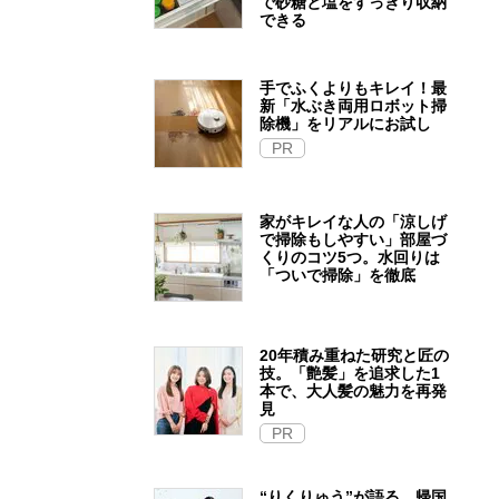
で砂糖と塩をすっきり収納
できる
手でふくよりもキレイ！最
新「水ぶき両用ロボット掃
除機」をリアルにお試し
PR
家がキレイな人の「涼しげ
で掃除もしやすい」部屋づ
くりのコツ5つ。水回りは
「ついで掃除」を徹底
20年積み重ねた研究と匠の
技。「艶髪」を追求した1
本で、大人髪の魅力を再発
見
PR
“りくりゅう”が語る、帰国