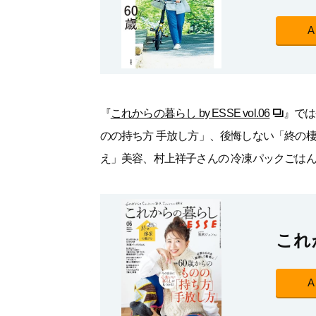
『
これからの暮らし by ESSE vol.06
』では
のの持ち方 手放し方」、後悔しない「終の
え」美容、村上祥子さんの 冷凍パックごは
これか