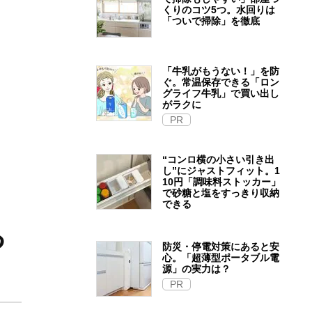
くりのコツ5つ。水回りは
「ついで掃除」を徹底
「牛乳がもうない！」を防
ぐ。常温保存できる「ロン
グライフ牛乳」で買い出し
がラクに
PR
“コンロ横の小さい引き出
し”にジャストフィット。1
10円「調味料ストッカー」
で砂糖と塩をすっきり収納
できる
る
防災・停電対策にあると安
心。「超薄型ポータブル電
源」の実力は？​
PR