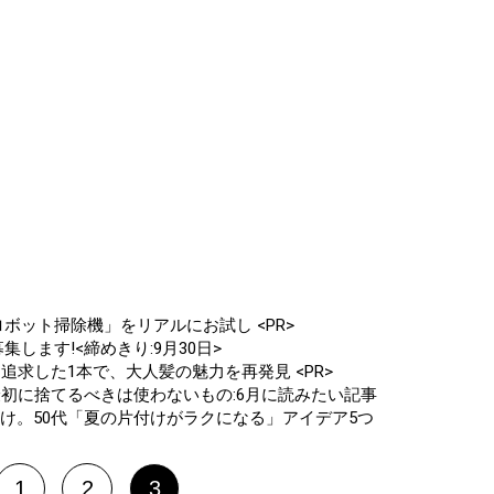
ボット掃除機」をリアルにお試し <PR>
します!<締めきり:9月30日>
追求した1本で、大人髪の魅力を再発見 <PR>
最初に捨てるべきは使わないもの:6月に読みたい記事
け。50代「夏の片付けがラクになる」アイデア5つ
1
2
3