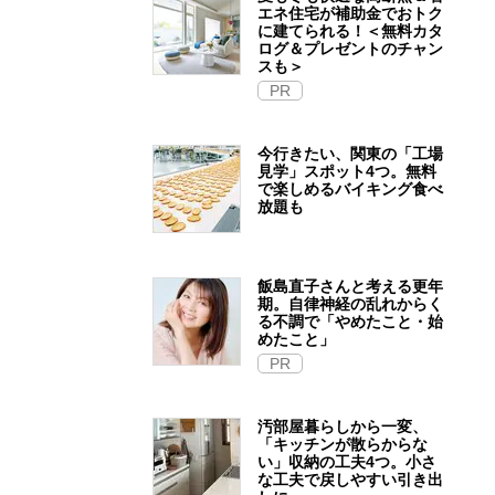
エネ住宅が補助金でおトク
に建てられる！＜無料カタ
ログ＆プレゼントのチャン
スも＞
PR
今行きたい、関東の「工場
見学」スポット4つ。無料
で楽しめるバイキング食べ
放題も
飯島直子さんと考える更年
期。自律神経の乱れからく
る不調で「やめたこと・始
めたこと」
PR
汚部屋暮らしから一変、
「キッチンが散らからな
い」収納の工夫4つ。小さ
な工夫で戻しやすい引き出