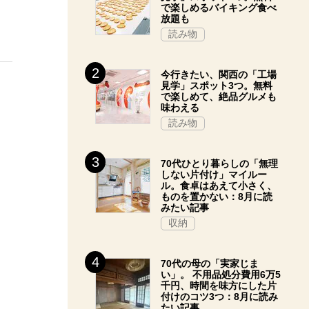
で楽しめるバイキング食べ
放題も
読み物
今行きたい、関西の「工場
見学」スポット3つ。無料
で楽しめて、絶品グルメも
味わえる
読み物
70代ひとり暮らしの「無理
しない片付け」マイルー
ル。食卓はあえて小さく、
ものを置かない：8月に読
みたい記事
収納
70代の母の「実家じま
い」。 不用品処分費用6万5
千円、時間を味方にした片
付けのコツ3つ：8月に読み
たい記事