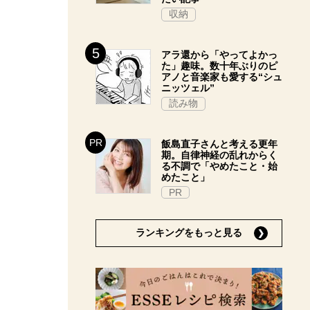
収納
アラ還から「やってよかっ
た」趣味。数十年ぶりのピ
アノと音楽家も愛する“シュ
ニッツェル”
読み物
飯島直子さんと考える更年
期。自律神経の乱れからく
る不調で「やめたこと・始
めたこと」
PR
ランキングをもっと見る