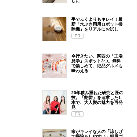
しに
手でふくよりもキレイ！最
新「水ぶき両用ロボット掃
除機」をリアルにお試し
PR
今行きたい、関西の「工場
見学」スポット3つ。無料
で楽しめて、絶品グルメも
味わえる
20年積み重ねた研究と匠の
技。「艶髪」を追求した1
本で、大人髪の魅力を再発
見
PR
家がキレイな人の「涼しげ
で掃除もしやすい」部屋づ