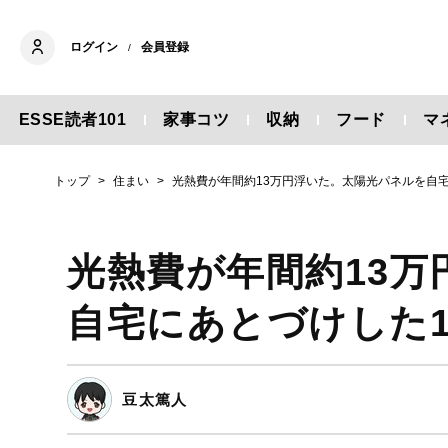
ログイン
会員登録
/
ESSE読者101
家事コツ
収納
フード
マ
トップ
住まい
光熱費が年間約13万円浮いた。太陽光パネルを自
光熱費が年間約13
自宅にあとづけした
豆太篤人