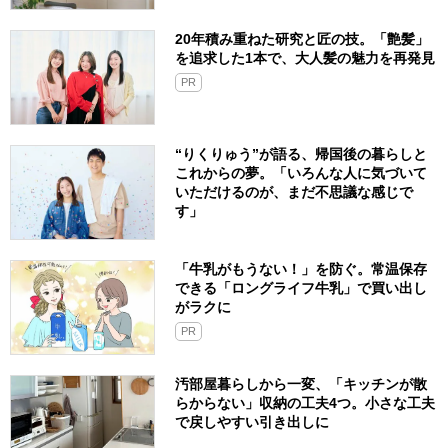
20年積み重ねた研究と匠の技。「艶髪」
を追求した1本で、大人髪の魅力を再発見
PR
“りくりゅう”が語る、帰国後の暮らしと
これからの夢。「いろんな人に気づいて
いただけるのが、まだ不思議な感じで
す」
「牛乳がもうない！」を防ぐ。常温保存
できる「ロングライフ牛乳」で買い出し
がラクに
PR
汚部屋暮らしから一変、「キッチンが散
らからない」収納の工夫4つ。小さな工夫
で戻しやすい引き出しに