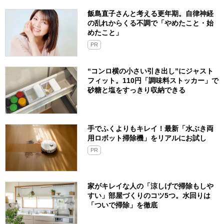
飯島直子さんと考える更年期。自律神経
の乱れからくる不調で「やめたこと・始
めたこと」
PR
“コンロ横の小さい引き出し”にジャスト
フィット。110円「調味料ストッカー」で
砂糖と塩をすっきり収納できる
手でふくよりもキレイ！最新「水ぶき両
用ロボット掃除機」をリアルにお試し
PR
家がキレイな人の「涼しげで掃除もしや
すい」部屋づくりのコツ5つ。水回りは
「ついで掃除」を徹底