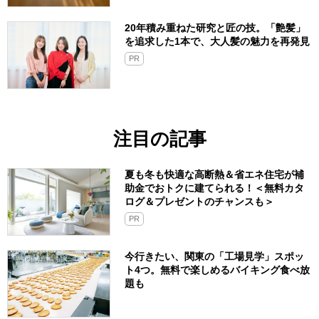
20年積み重ねた研究と匠の技。「艶髪」
を追求した1本で、大人髪の魅力を再発見
PR
注目の記事
夏も冬も快適な高断熱＆省エネ住宅が補
助金でおトクに建てられる！＜無料カタ
ログ＆プレゼントのチャンスも＞
PR
今行きたい、関東の「工場見学」スポッ
ト4つ。無料で楽しめるバイキング食べ放
題も