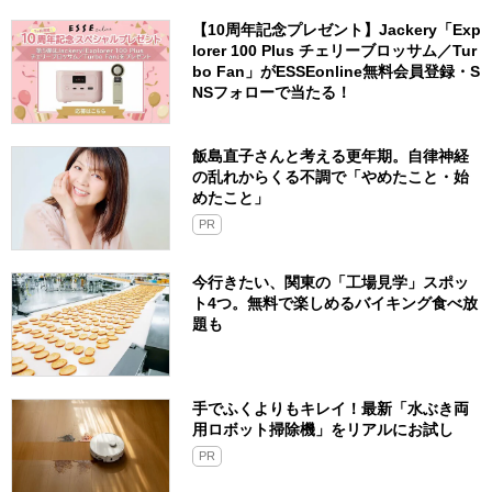
【10周年記念プレゼント】Jackery「Exp
lorer 100 Plus チェリーブロッサム／Tur
bo Fan」がESSEonline無料会員登録・S
NSフォローで当たる！
飯島直子さんと考える更年期。自律神経
の乱れからくる不調で「やめたこと・始
めたこと」
PR
今行きたい、関東の「工場見学」スポッ
ト4つ。無料で楽しめるバイキング食べ放
題も
手でふくよりもキレイ！最新「水ぶき両
用ロボット掃除機」をリアルにお試し
PR