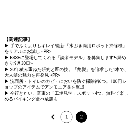
【関連記事】
▶ 手でふくよりもキレイ!最新「水ぶき両用ロボット掃除機」
をリアルにお試し <PR>
▶ ESSEに登場してくれる「読者モデル」を募集します!<締め
きり:9月30日>
▶ 20年積み重ねた研究と匠の技。「艶髪」を追求した1本で、
大人髪の魅力を再発見 <PR>
▶ 洗面所・トイレのカビ・においを防ぐ掃除術6つ。100円シ
ョップのアイテムでアンモニア臭を撃退
▶ 今行きたい、関東の「工場見学」スポット4つ。無料で楽し
めるバイキング食べ放題も
1
2