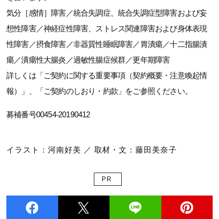
気分［感情］障害／統合失調症、統合失調症型障害および妄
想性障害／神経症性障害、ストレス関連障害および身体表現
性障害／摂食障害／非器質性睡眠障害／胃潰瘍／十二指腸潰
瘍／潰瘍性大腸炎／過敏性腸症候群／更年期障害
詳しくは「ご契約に関する重要事項（契約概要・注意喚起情
報）」、「ご契約のしおり・約款」をご参照ください。
募補番号00454-20190412
イラスト：河南好美 ／ 取材・文：藤田美奈子
PR