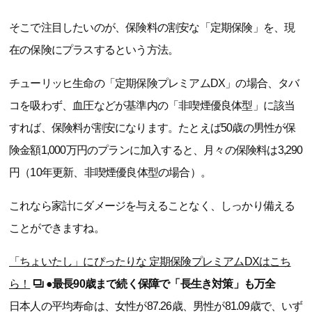
そこで注目したいのが、保険料の割安な「定期保険」を、現
在の保険にプラスするという方法。
チューリッヒ生命の「定期保険プレミアムDX」の場合、タバ
コを吸わず、血圧などが基準内の「非喫煙優良体型」に該当
すれば、保険料が割安になります。たとえば50歳の男性が保
険金額1,000万円のプランに加入すると、月々の保険料は3,290
円（10年更新、非喫煙優良体型の場合）。
これなら家計にダメージを与えることなく、しっかり備える
ことができますね。
「ちょいたし」にぴったりな 定期保険プレミアムDXはこち
ら！
●最長90歳まで続く保障で「長生き対策」も万全
日本人の平均寿命は、女性が87.26歳、男性が81.09歳で、いず