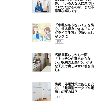
夢。「いろんな人に気づい
ていただけるのが、まだ不
思議な感じです」
「牛乳がもうない！」を防
ぐ。常温保存できる「ロン
グライフ牛乳」で買い出し
がラクに
PR
汚部屋暮らしから一変、
「キッチンが散らからな
い」収納の工夫4つ。小さ
な工夫で戻しやすい引き出
しに
防災・停電対策にあると安
心。「超薄型ポータブル電
源」の実力は？​
PR