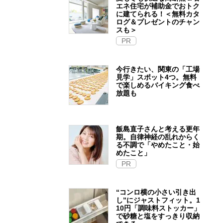
エネ住宅が補助金でおトク
に建てられる！＜無料カタ
ログ＆プレゼントのチャン
スも＞
PR
今行きたい、関東の「工場
見学」スポット4つ。無料
で楽しめるバイキング食べ
放題も
飯島直子さんと考える更年
期。自律神経の乱れからく
る不調で「やめたこと・始
めたこと」
PR
“コンロ横の小さい引き出
し”にジャストフィット。1
10円「調味料ストッカー」
で砂糖と塩をすっきり収納