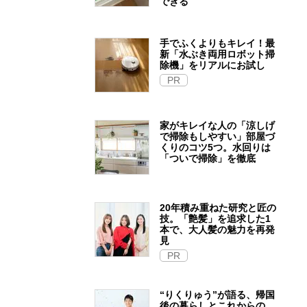
できる
手でふくよりもキレイ！最
新「水ぶき両用ロボット掃
除機」をリアルにお試し
PR
家がキレイな人の「涼しげ
で掃除もしやすい」部屋づ
くりのコツ5つ。水回りは
「ついで掃除」を徹底
20年積み重ねた研究と匠の
技。「艶髪」を追求した1
本で、大人髪の魅力を再発
見
PR
“りくりゅう”が語る、帰国
後の暮らしとこれからの