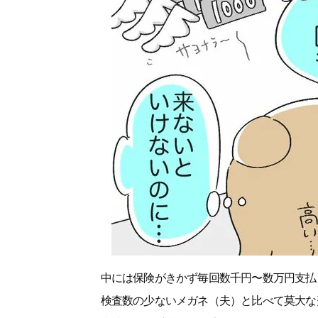
中には保険がきかず毎回数千円〜数万円支払
検査数の少ないメガネ（夫）と比べて莫大な