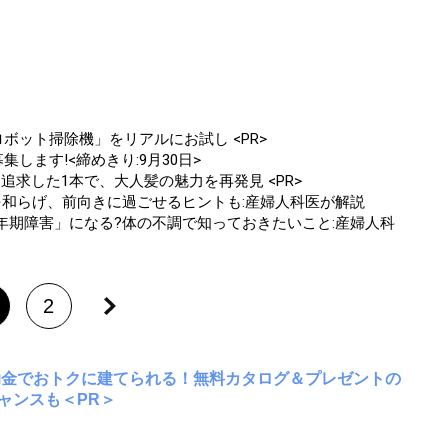
ボット掃除機」をリアルにお試し <PR>
します!<締めきり:9月30日>
追求した1本で、大人髪の魅力を再発見 <PR>
安を和らげ、前向きに過ごせるヒントも:産婦人科医が解説
更年期障害」になる?体の不調で知っておきたいこと:産婦人科
2
助金でおトクに建てられる！無料カタログ＆プレゼントの
ャンスも＜PR＞