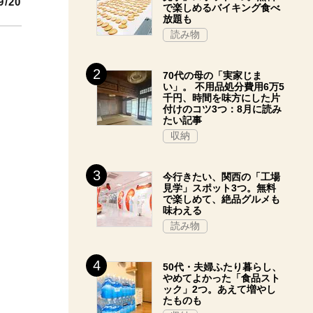
9/20
で楽しめるバイキング食べ
放題も
読み物
70代の母の「実家じま
い」。 不用品処分費用6万5
千円、時間を味方にした片
付けのコツ3つ：8月に読み
たい記事
収納
今行きたい、関西の「工場
見学」スポット3つ。無料
で楽しめて、絶品グルメも
味わえる
読み物
50代・夫婦ふたり暮らし、
やめてよかった「食品スト
ック」2つ。あえて増やし
たものも