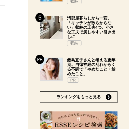
収納
汚部屋暮らしから一変、
「キッチンが散らからな
い」収納の工夫4つ。小さ
な工夫で戻しやすい引き出
しに
収納
飯島直子さんと考える更年
期。自律神経の乱れからく
る不調で「やめたこと・始
めたこと」
PR
ランキングをもっと見る