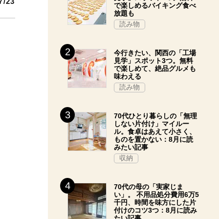
7/23
で楽しめるバイキング食べ
放題も
読み物
今行きたい、関西の「工場
見学」スポット3つ。無料
で楽しめて、絶品グルメも
味わえる
読み物
70代ひとり暮らしの「無理
しない片付け」マイルー
ル。食卓はあえて小さく、
ものを置かない：8月に読
みたい記事
収納
70代の母の「実家じま
い」。 不用品処分費用6万5
千円、時間を味方にした片
付けのコツ3つ：8月に読み
たい記事