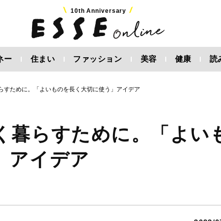
10th Anniversary
ネー
住まい
ファッション
美容
健康
読
らすために。「よいものを長く大切に使う」アイデア
く暮らすために。「よい
」アイデア