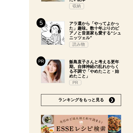
収納
アラ還から「やってよかっ
た」趣味。数十年ぶりのピ
アノと音楽家も愛する“シュ
ニッツェル”
読み物
飯島直子さんと考える更年
期。自律神経の乱れからく
る不調で「やめたこと・始
めたこと」
PR
ランキングをもっと見る