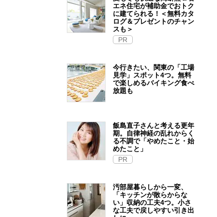
エネ住宅が補助金でおトク
に建てられる！＜無料カタ
ログ＆プレゼントのチャン
スも＞
PR
今行きたい、関東の「工場
見学」スポット4つ。無料
で楽しめるバイキング食べ
放題も
飯島直子さんと考える更年
期。自律神経の乱れからく
る不調で「やめたこと・始
めたこと」
PR
汚部屋暮らしから一変、
「キッチンが散らからな
い」収納の工夫4つ。小さ
な工夫で戻しやすい引き出