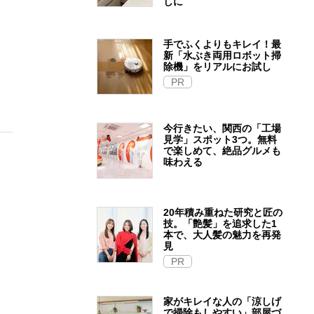
しに
手でふくよりもキレイ！最
新「水ぶき両用ロボット掃
除機」をリアルにお試し
PR
今行きたい、関西の「工場
見学」スポット3つ。無料
で楽しめて、絶品グルメも
味わえる
20年積み重ねた研究と匠の
技。「艶髪」を追求した1
本で、大人髪の魅力を再発
見
PR
家がキレイな人の「涼しげ
で掃除もしやすい」部屋づ