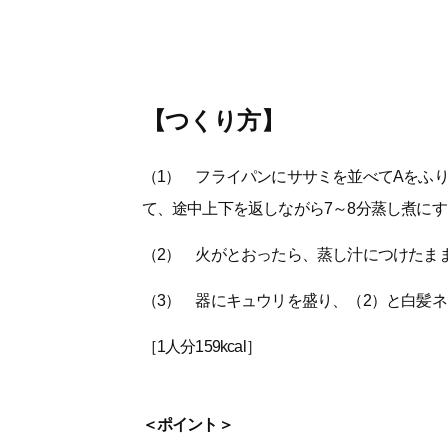
【つくり方】
（1） フライパンにササミを並べてAをふ
て、途中上下を返しながら7～8分蒸し煮にす
（2） 火がとおったら、蒸し汁につけたま
（3） 器にキュウリを盛り、（2）と白髪
［1人分159kcal］
＜ポイント＞