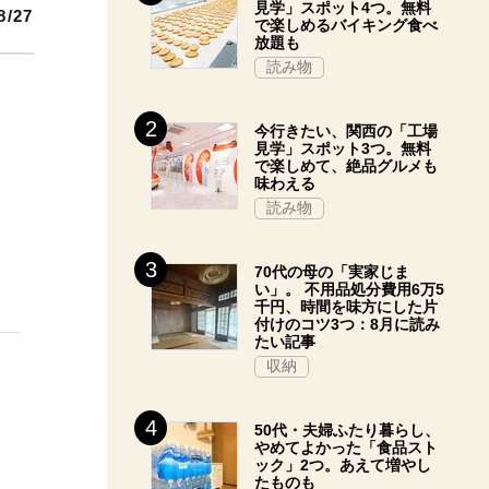
見学」スポット4つ。無料
8/27
で楽しめるバイキング食べ
放題も
読み物
今行きたい、関西の「工場
見学」スポット3つ。無料
で楽しめて、絶品グルメも
味わえる
読み物
70代の母の「実家じま
い」。 不用品処分費用6万5
千円、時間を味方にした片
付けのコツ3つ：8月に読み
たい記事
収納
50代・夫婦ふたり暮らし、
やめてよかった「食品スト
ック」2つ。あえて増やし
たものも