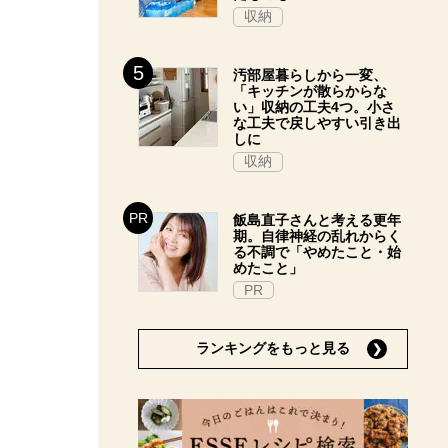
収納
汚部屋暮らしから一変、
「キッチンが散らからな
い」収納の工夫4つ。小さ
な工夫で戻しやすい引き出
しに
収納
飯島直子さんと考える更年
期。自律神経の乱れからく
る不調で「やめたこと・始
めたこと」
PR
ランキングをもっと見る