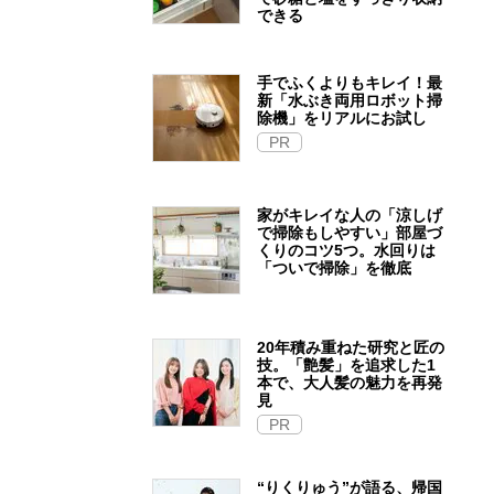
できる
手でふくよりもキレイ！最
新「水ぶき両用ロボット掃
除機」をリアルにお試し
PR
家がキレイな人の「涼しげ
で掃除もしやすい」部屋づ
くりのコツ5つ。水回りは
「ついで掃除」を徹底
20年積み重ねた研究と匠の
技。「艶髪」を追求した1
本で、大人髪の魅力を再発
見
PR
“りくりゅう”が語る、帰国