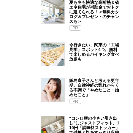
夏も冬も快適な高断熱＆省
エネ住宅が補助金でおトク
に建てられる！＜無料カタ
ログ＆プレゼントのチャン
スも＞
PR
今行きたい、関東の「工場
見学」スポット4つ。無料
で楽しめるバイキング食べ
放題も
飯島直子さんと考える更年
期。自律神経の乱れからく
る不調で「やめたこと・始
めたこと」
PR
“コンロ横の小さい引き出
し”にジャストフィット。1
10円「調味料ストッカー」
で砂糖と塩をすっきり収納