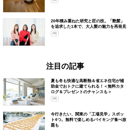
PR
20年積み重ねた研究と匠の技。「艶髪」
を追求した1本で、大人髪の魅力を再発見
PR
注目の記事
夏も冬も快適な高断熱＆省エネ住宅が補
助金でおトクに建てられる！＜無料カタ
ログ＆プレゼントのチャンスも＞
PR
今行きたい、関東の「工場見学」スポッ
ト4つ。無料で楽しめるバイキング食べ放
題も