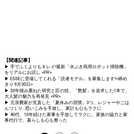
【関連記事】
▶ 手でふくよりもキレイ!最新「水ぶき両用ロボット掃除機」
をリアルにお試し <PR>
▶ ESSEに登場してくれる「読者モデル」を募集します!<締め
きり:9月30日>
▶ 20年積み重ねた研究と匠の技。「艶髪」を追求した1本で、
大人髪の魅力を再発見 <PR>
▶ 元浪費家が見直した「夏休みの習慣」3つ。レジャーやごは
んづくり...思いこみを手放し、家計も心もラクに
▶ 40代、10年続けた家事を手放してラクに。家族の協力と家
事代行で、暮らしも心も整った