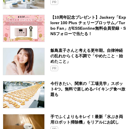
PR
【10周年記念プレゼント】Jackery「Exp
lorer 100 Plus チェリーブロッサム／Tur
bo Fan」がESSEonline無料会員登録・S
NSフォローで当たる！
飯島直子さんと考える更年期。自律神経
の乱れからくる不調で「やめたこと・始
めたこと」
PR
今行きたい、関東の「工場見学」スポッ
ト4つ。無料で楽しめるバイキング食べ放
題も
手でふくよりもキレイ！最新「水ぶき両
用ロボット掃除機」をリアルにお試し