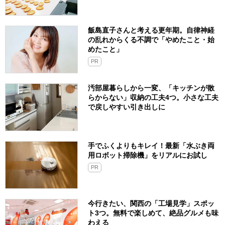
飯島直子さんと考える更年期。自律神経
の乱れからくる不調で「やめたこと・始
めたこと」
PR
汚部屋暮らしから一変、「キッチンが散
らからない」収納の工夫4つ。小さな工夫
で戻しやすい引き出しに
手でふくよりもキレイ！最新「水ぶき両
用ロボット掃除機」をリアルにお試し
PR
今行きたい、関西の「工場見学」スポッ
ト3つ。無料で楽しめて、絶品グルメも味
わえる