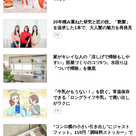
20年積み重ねた研究と匠の技。「艶髪」
を追求した1本で、大人髪の魅力を再発見
PR
家がキレイな人の「涼しげで掃除もしや
すい」部屋づくりのコツ5つ。水回りは
「ついで掃除」を徹底
「牛乳がもうない！」を防ぐ。常温保存
できる「ロングライフ牛乳」で買い出し
がラクに
PR
“コンロ横の小さい引き出し”にジャスト
フィット。110円「調味料ストッカー」で