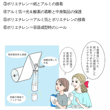
③ポリエチレン⇒紙とアルミの接着
④アルミ箔⇒光＆酸素の遮断と中身製品の保護
⑤ポリエチレン⇒アルミ箔とポリエチレンの接着
⑥ポリエチレン⇒容器成型時のシール