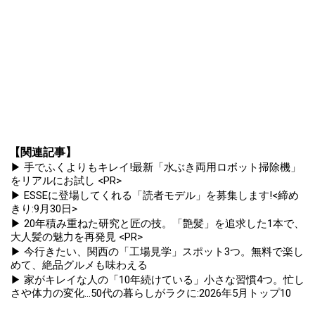
【関連記事】
▶ 手でふくよりもキレイ!最新「水ぶき両用ロボット掃除機」
をリアルにお試し <PR>
▶ ESSEに登場してくれる「読者モデル」を募集します!<締め
きり:9月30日>
▶ 20年積み重ねた研究と匠の技。「艶髪」を追求した1本で、
大人髪の魅力を再発見 <PR>
▶ 今行きたい、関西の「工場見学」スポット3つ。無料で楽し
めて、絶品グルメも味わえる
▶ 家がキレイな人の「10年続けている」小さな習慣4つ。忙し
さや体力の変化...50代の暮らしがラクに:2026年5月トップ10