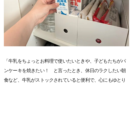
「牛乳をちょっとお料理で使いたいときや、子どもたちがパ
ンケーキを焼きたい！ と言ったとき、休日のラクしたい朝
食など、牛乳がストックされていると便利で、心にもゆとり
ができます。常温で保存期間も長いので、5人家族のわが家は
冷蔵庫を圧迫せずに保管できるのもうれしいポイント。防災
用の備えとしてもストックしておきたいです」（大森智美さ
ん、40代、整理収納アドバイザー・防災士、3児の母）