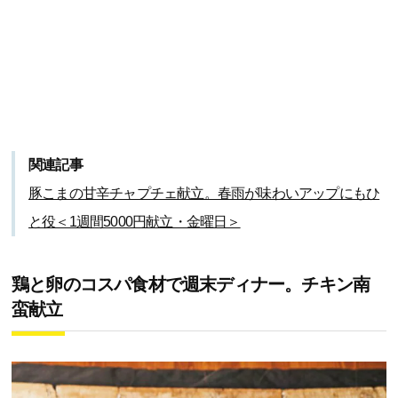
関連記事
豚こまの甘辛チャプチェ献立。春雨が味わいアップにもひ
と役＜1週間5000円献立・金曜日＞
鶏と卵のコスパ食材で週末ディナー。チキン南
蛮献立