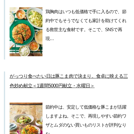
鶏胸肉はいつも低価格で手に入るので、節
約中でもそうでなくても家計を助けてくれ
る救世主な食材です。そこで、SNSで再
現…
がっつり食べたい日は豚こま肉で決まり。食卓に映える三
色炒め献立＜1週間5000円献立・水曜日＞
節約中は、安定して低価格な豚こまが活躍
しますよね。そこで、再現しやすい節約ワ
ザとムダのない買いものリストが評判なり
な…