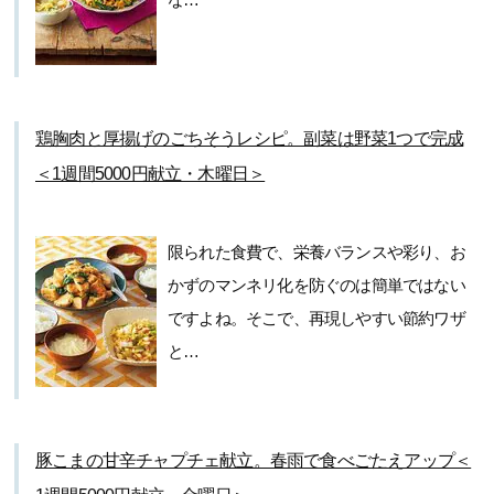
鶏胸肉と厚揚げのごちそうレシピ。副菜は野菜1つで完成
＜1週間5000円献立・木曜日＞
限られた食費で、栄養バランスや彩り、お
かずのマンネリ化を防ぐのは簡単ではない
ですよね。そこで、再現しやすい節約ワザ
と…
豚こまの甘辛チャプチェ献立。春雨で食べごたえアップ＜