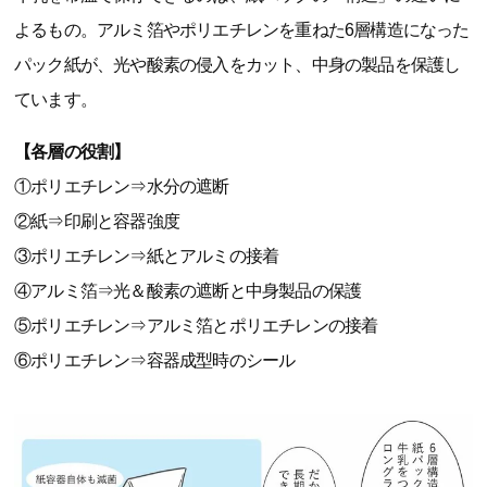
よるもの。アルミ箔やポリエチレンを重ねた6層構造になった
パック紙が、光や酸素の侵入をカット、中身の製品を保護し
ています。
【各層の役割】
①ポリエチレン⇒水分の遮断
②紙⇒印刷と容器強度
③ポリエチレン⇒紙とアルミの接着
④アルミ箔⇒光＆酸素の遮断と中身製品の保護
⑤ポリエチレン⇒アルミ箔とポリエチレンの接着
⑥ポリエチレン⇒容器成型時のシール