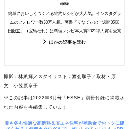
料理家
簡単においしくつくれる節約レシピが大人気。インスタグラ
ムのフォロワー数38万人超。著書『
りなてぃの一週間3500
円献立
』（宝島社刊）は料理レシピ本大賞2021準大賞を受賞
ほかの記事を読む
撮影：林絋輝／スタイリスト：渡会順子／取材・原
文：小笠原章子
※この記事は2022年3月号「ESSE」別冊付録に掲載さ
れた内容を再編集しています
夏も冬も快適な高断熱＆省エネ住宅が補助金でおトクに建