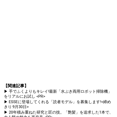
【関連記事】
▶ 手でふくよりもキレイ!最新「水ぶき両用ロボット掃除機」
をリアルにお試し <PR>
▶ ESSEに登場してくれる「読者モデル」を募集します!<締め
きり:9月30日>
▶ 20年積み重ねた研究と匠の技。「艶髪」を追求した1本で、