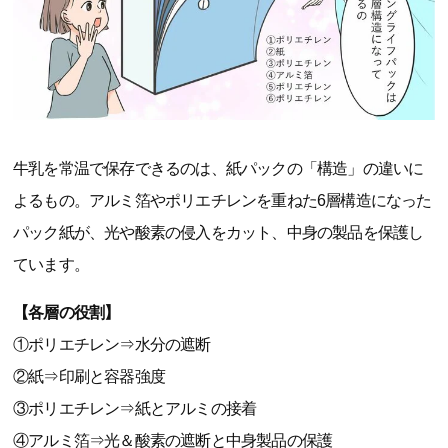
牛乳を常温で保存できるのは、紙パックの「構造」の違いに
よるもの。アルミ箔やポリエチレンを重ねた6層構造になった
パック紙が、光や酸素の侵入をカット、中身の製品を保護し
ています。
【各層の役割】
①ポリエチレン⇒水分の遮断
②紙⇒印刷と容器強度
③ポリエチレン⇒紙とアルミの接着
④アルミ箔⇒光＆酸素の遮断と中身製品の保護