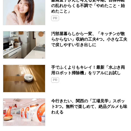
飯島直子さんと考える更年期。自律神経
の乱れからくる不調で「やめたこと・始
めたこと」
PR
汚部屋暮らしから一変、「キッチンが散
らからない」収納の工夫4つ。小さな工夫
で戻しやすい引き出しに
手でふくよりもキレイ！最新「水ぶき両
用ロボット掃除機」をリアルにお試し
PR
今行きたい、関西の「工場見学」スポッ
ト3つ。無料で楽しめて、絶品グルメも味
わえる