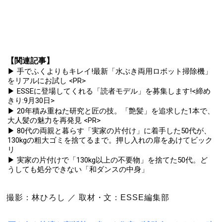
【関連記事】
▶ 手でふくよりもキレイ!最新「水ぶき両用ロボット掃除機」
をリアルにお試し <PR>
▶ ESSEに登場してくれる「読者モデル」を募集します!<締め
きり:9月30日>
▶ 20年積み重ねた研究と匠の技。「艶髪」を追求した1本で、
大人髪の魅力を再発見 <PR>
▶ 80代の両親と暮らす「実家の片付け」に着手した50代が、
130kgの粗大ゴミを捨てるまで。押し入れの扉をあけてビック
リ
▶ 実家の片付けで「130kg以上の不要物」を捨てた50代。ど
うしても処分できない「和ダンスの中身」
撮影：林ひろし ／ 取材・文：ESSE編集部