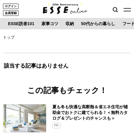
10th Anniversary
ログイン
会員登録
ESSE読者101
家事コツ
収納
50代からの暮らし
フー
トップ
該当する記事はありません
この記事もチェック！
夏も冬も快適な高断熱＆省エネ住宅が補
助金でおトクに建てられる！＜無料カタ
ログ＆プレゼントのチャンスも＞
PR