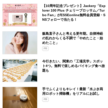
【10周年記念プレゼント】Jackery「Exp
lorer 100 Plus チェリーブロッサム／Tur
bo Fan」がESSEonline無料会員登録・S
NSフォローで当たる！
飯島直子さんと考える更年期。自律神経
の乱れからくる不調で「やめたこと・始
めたこと」
PR
今行きたい、関東の「工場見学」スポッ
ト4つ。無料で楽しめるバイキング食べ放
題も
手でふくよりもキレイ！最新「水ぶき両
用ロボット掃除機」をリアルにお試し
PR