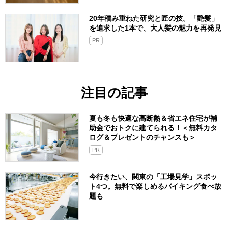
20年積み重ねた研究と匠の技。「艶髪」
を追求した1本で、大人髪の魅力を再発見
PR
注目の記事
夏も冬も快適な高断熱＆省エネ住宅が補
助金でおトクに建てられる！＜無料カタ
ログ＆プレゼントのチャンスも＞
PR
今行きたい、関東の「工場見学」スポッ
ト4つ。無料で楽しめるバイキング食べ放
題も