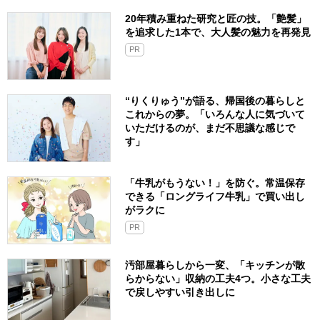
20年積み重ねた研究と匠の技。「艶髪」
を追求した1本で、大人髪の魅力を再発見
PR
“りくりゅう”が語る、帰国後の暮らしと
これからの夢。「いろんな人に気づいて
いただけるのが、まだ不思議な感じで
す」
「牛乳がもうない！」を防ぐ。常温保存
できる「ロングライフ牛乳」で買い出し
がラクに
PR
汚部屋暮らしから一変、「キッチンが散
らからない」収納の工夫4つ。小さな工夫
で戻しやすい引き出しに