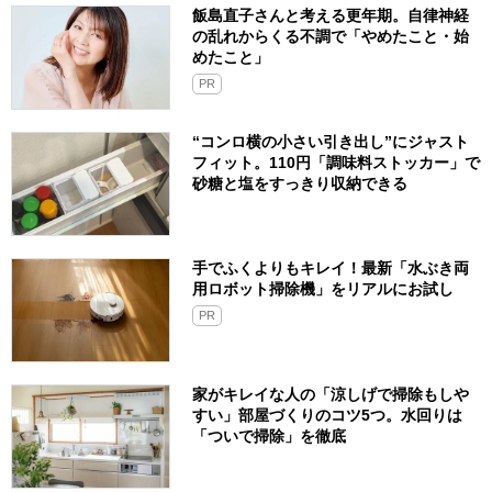
飯島直子さんと考える更年期。自律神経
の乱れからくる不調で「やめたこと・始
めたこと」
PR
“コンロ横の小さい引き出し”にジャスト
フィット。110円「調味料ストッカー」で
砂糖と塩をすっきり収納できる
手でふくよりもキレイ！最新「水ぶき両
用ロボット掃除機」をリアルにお試し
PR
家がキレイな人の「涼しげで掃除もしや
すい」部屋づくりのコツ5つ。水回りは
「ついで掃除」を徹底