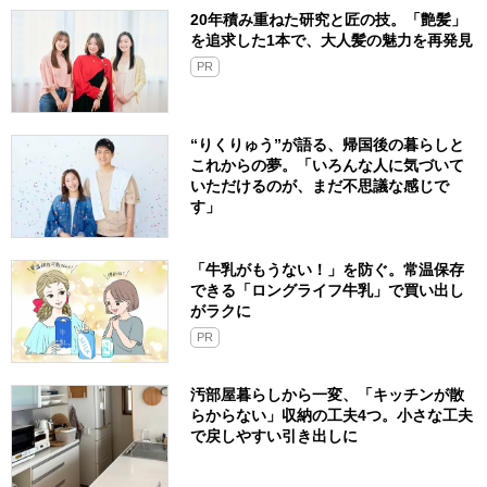
20年積み重ねた研究と匠の技。「艶髪」
を追求した1本で、大人髪の魅力を再発見
PR
“りくりゅう”が語る、帰国後の暮らしと
これからの夢。「いろんな人に気づいて
いただけるのが、まだ不思議な感じで
す」
「牛乳がもうない！」を防ぐ。常温保存
できる「ロングライフ牛乳」で買い出し
がラクに
PR
汚部屋暮らしから一変、「キッチンが散
らからない」収納の工夫4つ。小さな工夫
で戻しやすい引き出しに