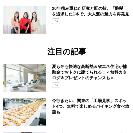
20年積み重ねた研究と匠の技。「艶髪」
を追求した1本で、大人髪の魅力を再発見
PR
注目の記事
夏も冬も快適な高断熱＆省エネ住宅が補
助金でおトクに建てられる！＜無料カタ
ログ＆プレゼントのチャンスも＞
PR
今行きたい、関東の「工場見学」スポッ
ト4つ。無料で楽しめるバイキング食べ放
題も