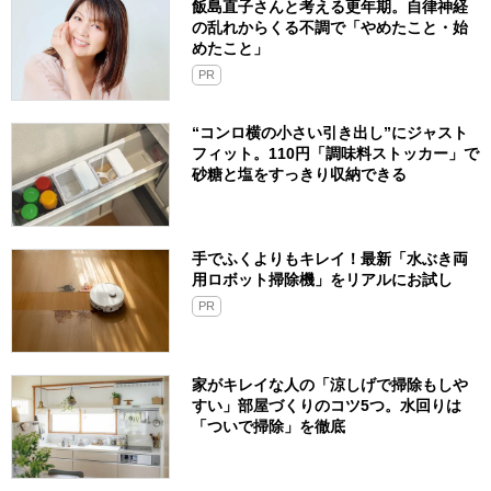
飯島直子さんと考える更年期。自律神経
の乱れからくる不調で「やめたこと・始
めたこと」
PR
“コンロ横の小さい引き出し”にジャスト
フィット。110円「調味料ストッカー」で
砂糖と塩をすっきり収納できる
手でふくよりもキレイ！最新「水ぶき両
用ロボット掃除機」をリアルにお試し
PR
家がキレイな人の「涼しげで掃除もしや
すい」部屋づくりのコツ5つ。水回りは
「ついで掃除」を徹底