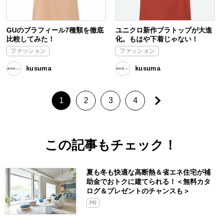
GUのブラフィール7種類を徹底
ユニクロ新作ブラトップが大進
比較してみた！
化。もはや下着じゃない！
ファッション
ファッション
kusuma
kusuma
1
2
3
4
この記事もチェック！
夏も冬も快適な高断熱＆省エネ住宅が補
助金でおトクに建てられる！＜無料カタ
ログ＆プレゼントのチャンスも＞
PR