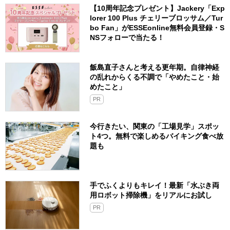
【10周年記念プレゼント】Jackery「Exp
lorer 100 Plus チェリーブロッサム／Tur
bo Fan」がESSEonline無料会員登録・S
NSフォローで当たる！
飯島直子さんと考える更年期。自律神経
の乱れからくる不調で「やめたこと・始
めたこと」
PR
今行きたい、関東の「工場見学」スポッ
ト4つ。無料で楽しめるバイキング食べ放
題も
手でふくよりもキレイ！最新「水ぶき両
用ロボット掃除機」をリアルにお試し
PR