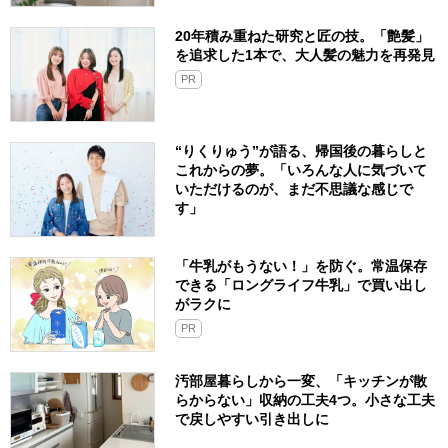
20年積み重ねた研究と匠の技。「艶髪」
を追求した1本で、大人髪の魅力を再発見
PR
“りくりゅう”が語る、帰国後の暮らしと
これからの夢。「いろんな人に気づいて
いただけるのが、まだ不思議な感じで
す」
「牛乳がもうない！」を防ぐ。常温保存
できる「ロングライフ牛乳」で買い出し
がラクに
PR
汚部屋暮らしから一変、「キッチンが散
らからない」収納の工夫4つ。小さな工夫
で戻しやすい引き出しに