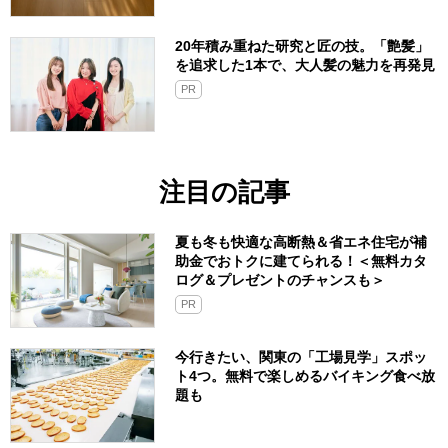
20年積み重ねた研究と匠の技。「艶髪」
を追求した1本で、大人髪の魅力を再発見
PR
注目の記事
夏も冬も快適な高断熱＆省エネ住宅が補
助金でおトクに建てられる！＜無料カタ
ログ＆プレゼントのチャンスも＞
PR
今行きたい、関東の「工場見学」スポッ
ト4つ。無料で楽しめるバイキング食べ放
題も