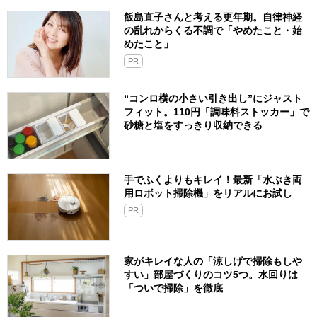
飯島直子さんと考える更年期。自律神経
の乱れからくる不調で「やめたこと・始
めたこと」
PR
“コンロ横の小さい引き出し”にジャスト
フィット。110円「調味料ストッカー」で
砂糖と塩をすっきり収納できる
手でふくよりもキレイ！最新「水ぶき両
用ロボット掃除機」をリアルにお試し
PR
家がキレイな人の「涼しげで掃除もしや
すい」部屋づくりのコツ5つ。水回りは
「ついで掃除」を徹底