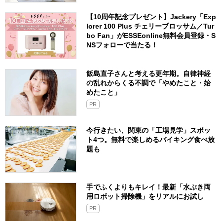
【10周年記念プレゼント】Jackery「Exp
lorer 100 Plus チェリーブロッサム／Tur
bo Fan」がESSEonline無料会員登録・S
NSフォローで当たる！
飯島直子さんと考える更年期。自律神経
の乱れからくる不調で「やめたこと・始
めたこと」
PR
今行きたい、関東の「工場見学」スポッ
ト4つ。無料で楽しめるバイキング食べ放
題も
手でふくよりもキレイ！最新「水ぶき両
用ロボット掃除機」をリアルにお試し
PR