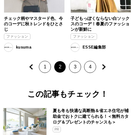
チェック柄やマスタード色、今
子どもっぽくならない白ソック
のコーデに秋トレンドをひとさ
スのコーデ！春夏のファッショ
じ
ンが新鮮に
ファッション
ファッション
kusuma
ESSE編集部
1
2
3
4
この記事もチェック！
夏も冬も快適な高断熱＆省エネ住宅が補
助金でおトクに建てられる！＜無料カタ
ログ＆プレゼントのチャンスも＞
PR