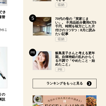
収納
でき
様替
70代の母の「実家じま
い」。 不用品処分費用6万5
千円、時間を味方にした片
のりこ
付けのコツ3つ：8月に読み
たい記事
収納
飯島直子さんと考える更年
期。自律神経の乱れからく
る不調で「やめたこと・始
めたこと」
PR
ランキングをもっと見る
りの
解説