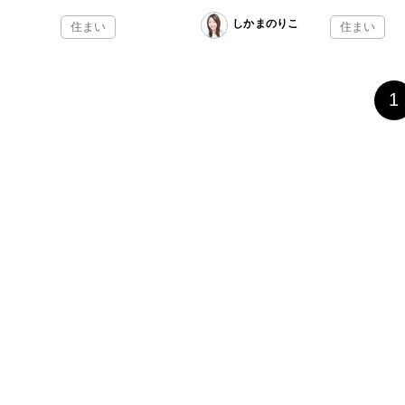
しかまのりこ
住まい
住まい
1