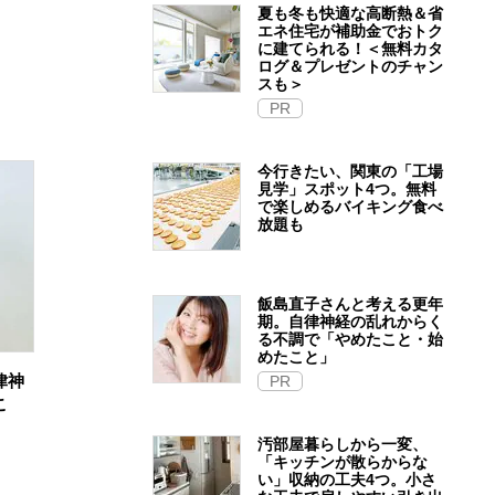
夏も冬も快適な高断熱＆省
エネ住宅が補助金でおトク
に建てられる！＜無料カタ
ログ＆プレゼントのチャン
スも＞
PR
今行きたい、関東の「工場
見学」スポット4つ。無料
で楽しめるバイキング食べ
放題も
飯島直子さんと考える更年
期。自律神経の乱れからく
る不調で「やめたこと・始
めたこと」
律神
PR
こ
汚部屋暮らしから一変、
「キッチンが散らからな
い」収納の工夫4つ。小さ