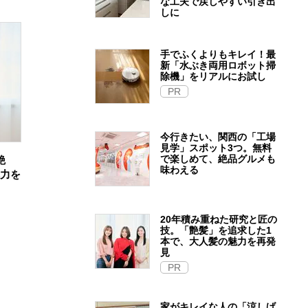
な工夫で戻しやすい引き出
しに
手でふくよりもキレイ！最
新「水ぶき両用ロボット掃
除機」をリアルにお試し
PR
今行きたい、関西の「工場
見学」スポット3つ。無料
で楽しめて、絶品グルメも
艶
味わえる
魅力を
20年積み重ねた研究と匠の
技。「艶髪」を追求した1
本で、大人髪の魅力を再発
見
PR
家がキレイな人の「涼しげ