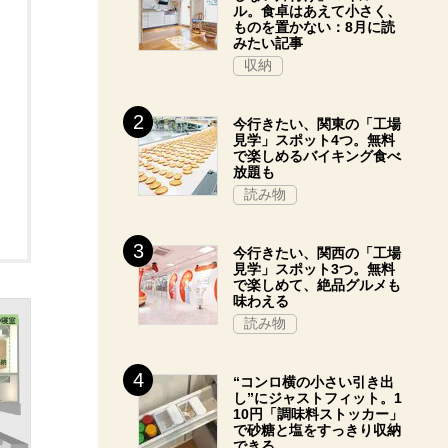
ル。食卓はあえて小さく、
ものを置かない：8月に読
みたい記事
収納
今行きたい、関東の「工場
見学」スポット4つ。無料
で楽しめるバイキング食べ
放題も
読み物
今行きたい、関西の「工場
見学」スポット3つ。無料
で楽しめて、絶品グルメも
味わえる
読み物
“コンロ横の小さい引き出
し”にジャストフィット。1
10円「調味料ストッカー」
で砂糖と塩をすっきり収納
できる