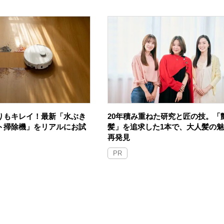
りもキレイ！最新「水ぶき
20年積み重ねた研究と匠の技。「
ト掃除機」をリアルにお試
髪」を追求した1本で、大人髪の
再発見
PR