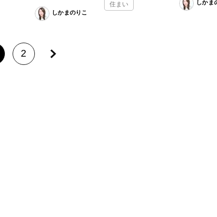
しかま
住まい
しかまのりこ
2