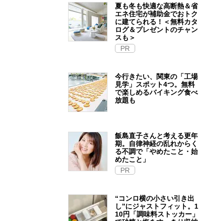
夏も冬も快適な高断熱＆省
エネ住宅が補助金でおトク
に建てられる！＜無料カタ
ログ＆プレゼントのチャン
スも＞
PR
今行きたい、関東の「工場
見学」スポット4つ。無料
で楽しめるバイキング食べ
放題も
飯島直子さんと考える更年
期。自律神経の乱れからく
る不調で「やめたこと・始
めたこと」
PR
“コンロ横の小さい引き出
し”にジャストフィット。1
10円「調味料ストッカー」