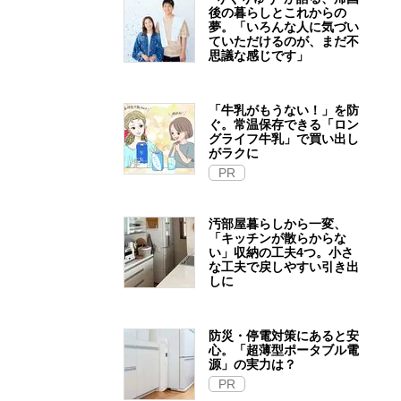
後の暮らしとこれからの
夢。「いろんな人に気づい
ていただけるのが、まだ不
思議な感じです」
「牛乳がもうない！」を防
ぐ。常温保存できる「ロン
グライフ牛乳」で買い出し
がラクに
PR
汚部屋暮らしから一変、
「キッチンが散らからな
い」収納の工夫4つ。小さ
な工夫で戻しやすい引き出
しに
防災・停電対策にあると安
心。「超薄型ポータブル電
源」の実力は？​
PR