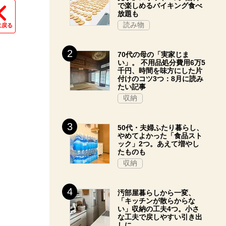
で楽しめるバイキング食べ
放題も
読み物
に戻る
70代の母の「実家じま
い」。 不用品処分費用6万5
千円、時間を味方にした片
付けのコツ3つ：8月に読み
たい記事
収納
50代・夫婦ふたり暮らし、
やめてよかった「食品スト
ック」2つ。あえて増やし
たものも
収納
汚部屋暮らしから一変、
「キッチンが散らからな
い」収納の工夫4つ。小さ
な工夫で戻しやすい引き出
しに