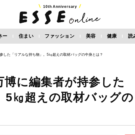
10th Anniversary
ネー
住まい
ファッション
美容
健康
読
参した「リアルな持ち物」。5㎏超えの取材バッグの中身とは？
万博に編集者が持参した
。5㎏超えの取材バッグの