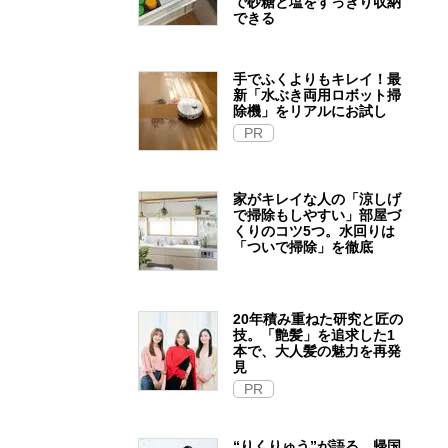
で砂糖と塩をすっきり収納
できる
手でふくよりもキレイ！最
新「水ぶき両用ロボット掃
除機」をリアルにお試し
PR
家がキレイな人の「涼しげ
で掃除もしやすい」部屋づ
くりのコツ5つ。水回りは
「ついで掃除」を徹底
20年積み重ねた研究と匠の
技。「艶髪」を追求した1
本で、大人髪の魅力を再発
見
PR
“りくりゅう”が語る、帰国