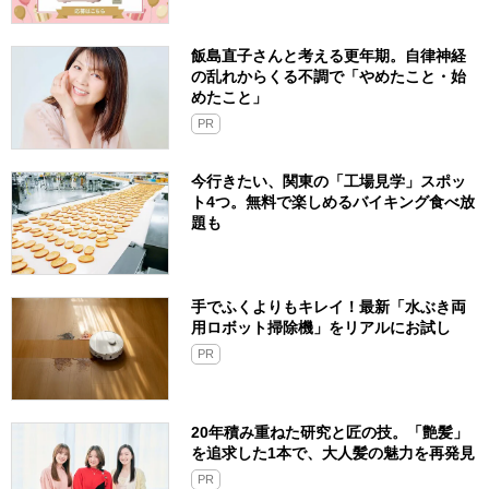
飯島直子さんと考える更年期。自律神経
の乱れからくる不調で「やめたこと・始
めたこと」
PR
今行きたい、関東の「工場見学」スポッ
ト4つ。無料で楽しめるバイキング食べ放
題も
手でふくよりもキレイ！最新「水ぶき両
用ロボット掃除機」をリアルにお試し
PR
20年積み重ねた研究と匠の技。「艶髪」
を追求した1本で、大人髪の魅力を再発見
PR