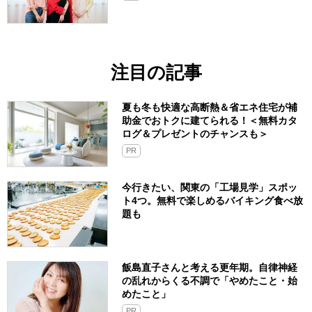
注目の記事
夏も冬も快適な高断熱＆省エネ住宅が補
助金でおトクに建てられる！＜無料カタ
ログ＆プレゼントのチャンスも＞
PR
今行きたい、関東の「工場見学」スポッ
ト4つ。無料で楽しめるバイキング食べ放
題も
飯島直子さんと考える更年期。自律神経
の乱れからくる不調で「やめたこと・始
めたこと」
PR