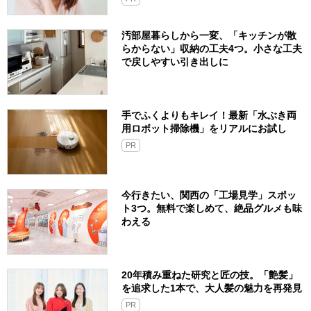
汚部屋暮らしから一変、「キッチンが散
らからない」収納の工夫4つ。小さな工夫
で戻しやすい引き出しに
手でふくよりもキレイ！最新「水ぶき両
用ロボット掃除機」をリアルにお試し
PR
今行きたい、関西の「工場見学」スポッ
ト3つ。無料で楽しめて、絶品グルメも味
わえる
20年積み重ねた研究と匠の技。「艶髪」
を追求した1本で、大人髪の魅力を再発見
PR