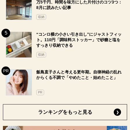
万5千円、時間を味方にした片付けのコツ3つ：
8月に読みたい記事
収納
“コンロ横の小さい引き出し”にジャストフィッ
ト。110円「調味料ストッカー」で砂糖と塩を
すっきり収納できる
収納
飯島直子さんと考える更年期。自律神経の乱れ
からくる不調で「やめたこと・始めたこと」
PR
ランキングをもっと見る