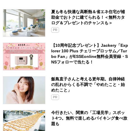
夏も冬も快適な高断熱＆省エネ住宅が補
助金でおトクに建てられる！＜無料カタ
ログ＆プレゼントのチャンスも＞
PR
【10周年記念プレゼント】Jackery「Exp
lorer 100 Plus チェリーブロッサム／Tur
bo Fan」がESSEonline無料会員登録・S
NSフォローで当たる！
飯島直子さんと考える更年期。自律神経
の乱れからくる不調で「やめたこと・始
めたこと」
PR
今行きたい、関東の「工場見学」スポッ
ト4つ。無料で楽しめるバイキング食べ放
題も