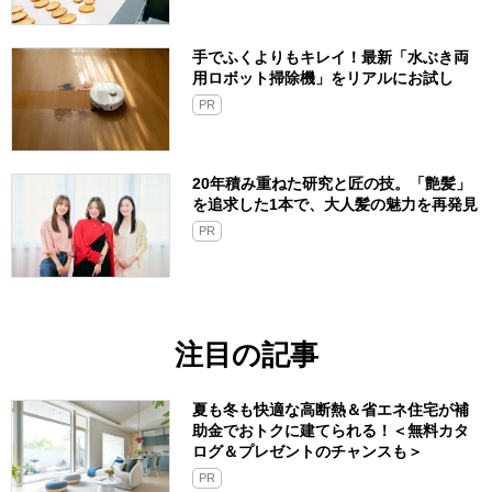
手でふくよりもキレイ！最新「水ぶき両
用ロボット掃除機」をリアルにお試し
PR
20年積み重ねた研究と匠の技。「艶髪」
を追求した1本で、大人髪の魅力を再発見
PR
注目の記事
夏も冬も快適な高断熱＆省エネ住宅が補
助金でおトクに建てられる！＜無料カタ
ログ＆プレゼントのチャンスも＞
PR