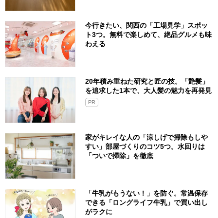
今行きたい、関西の「工場見学」スポッ
ト3つ。無料で楽しめて、絶品グルメも味
わえる
20年積み重ねた研究と匠の技。「艶髪」
を追求した1本で、大人髪の魅力を再発見
PR
家がキレイな人の「涼しげで掃除もしや
すい」部屋づくりのコツ5つ。水回りは
「ついで掃除」を徹底
「牛乳がもうない！」を防ぐ。常温保存
できる「ロングライフ牛乳」で買い出し
がラクに