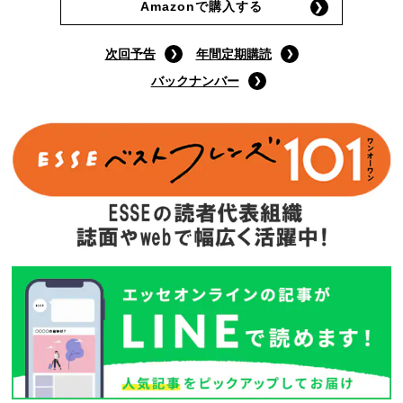
9月号特装版
(定価:1400円)
Amazonで購入する
次回予告
年間定期購読
バックナンバー