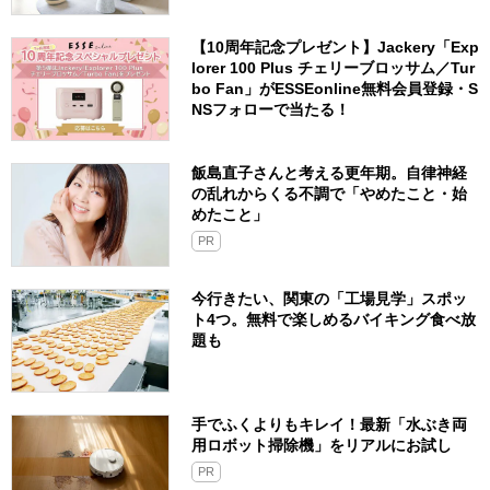
【10周年記念プレゼント】Jackery「Exp
lorer 100 Plus チェリーブロッサム／Tur
bo Fan」がESSEonline無料会員登録・S
NSフォローで当たる！
飯島直子さんと考える更年期。自律神経
の乱れからくる不調で「やめたこと・始
めたこと」
PR
今行きたい、関東の「工場見学」スポッ
ト4つ。無料で楽しめるバイキング食べ放
題も
手でふくよりもキレイ！最新「水ぶき両
用ロボット掃除機」をリアルにお試し
PR