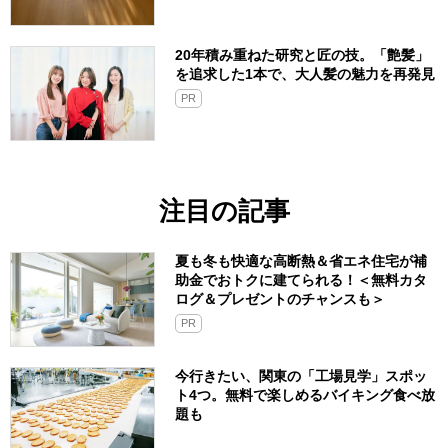
20年積み重ねた研究と匠の技。「艶髪」
を追求した1本で、大人髪の魅力を再発見
PR
注目の記事
夏も冬も快適な高断熱＆省エネ住宅が補
助金でおトクに建てられる！＜無料カタ
ログ＆プレゼントのチャンスも＞
PR
今行きたい、関東の「工場見学」スポッ
ト4つ。無料で楽しめるバイキング食べ放
題も