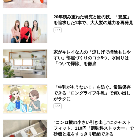
20年積み重ねた研究と匠の技。「艶髪」
を追求した1本で、大人髪の魅力を再発見
PR
家がキレイな人の「涼しげで掃除もしや
すい」部屋づくりのコツ5つ。水回りは
「ついで掃除」を徹底
「牛乳がもうない！」を防ぐ。常温保存
できる「ロングライフ牛乳」で買い出し
がラクに
PR
“コンロ横の小さい引き出し”にジャスト
フィット。110円「調味料ストッカー」で
砂糖と塩をすっきり収納できる