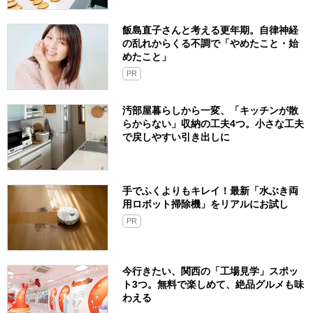
飯島直子さんと考える更年期。自律神経
の乱れからくる不調で「やめたこと・始
めたこと」
PR
汚部屋暮らしから一変、「キッチンが散
らからない」収納の工夫4つ。小さな工夫
で戻しやすい引き出しに
手でふくよりもキレイ！最新「水ぶき両
用ロボット掃除機」をリアルにお試し
PR
今行きたい、関西の「工場見学」スポッ
ト3つ。無料で楽しめて、絶品グルメも味
わえる