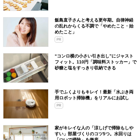
飯島直子さんと考える更年期。自律神経
の乱れからくる不調で「やめたこと・始
めたこと」
PR
“コンロ横の小さい引き出し”にジャスト
フィット。110円「調味料ストッカー」で
砂糖と塩をすっきり収納できる
手でふくよりもキレイ！最新「水ぶき両
用ロボット掃除機」をリアルにお試し
PR
家がキレイな人の「涼しげで掃除もしや
すい」部屋づくりのコツ5つ。水回りは
「ついで掃除」を徹底