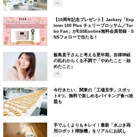
PR
【10周年記念プレゼント】Jackery「Exp
lorer 100 Plus チェリーブロッサム／Tur
bo Fan」がESSEonline無料会員登録・S
NSフォローで当たる！
飯島直子さんと考える更年期。自律神経
の乱れからくる不調で「やめたこと・始
めたこと」
PR
今行きたい、関東の「工場見学」スポッ
ト4つ。無料で楽しめるバイキング食べ放
題も
手でふくよりもキレイ！最新「水ぶき両
用ロボット掃除機」をリアルにお試し