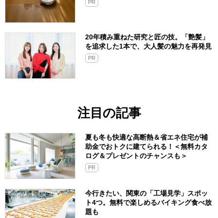
PR
20年積み重ねた研究と匠の技。「艶髪」
を追求した1本で、大人髪の魅力を再発見
PR
注目の記事
夏も冬も快適な高断熱＆省エネ住宅が補
助金でおトクに建てられる！＜無料カタ
ログ＆プレゼントのチャンスも＞
PR
今行きたい、関東の「工場見学」スポッ
ト4つ。無料で楽しめるバイキング食べ放
題も