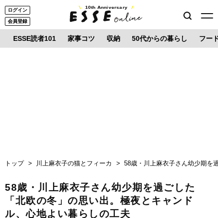
10th Anniversary
ログイン
会員登録
ESSE読者101
家事コツ
収納
50代からの暮らし
フー
トップ
川上麻衣子の猫とフィーカ
58歳・川上麻衣子さん幼少期を
58歳・川上麻衣子さん幼少期を過ごした
「北欧の冬」の思い出。極夜とキャンド
ル、心地よい暮らしの工夫