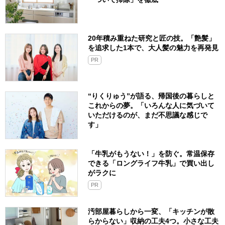
20年積み重ねた研究と匠の技。「艶髪」
を追求した1本で、大人髪の魅力を再発見
PR
“りくりゅう”が語る、帰国後の暮らしと
これからの夢。「いろんな人に気づいて
いただけるのが、まだ不思議な感じで
す」
「牛乳がもうない！」を防ぐ。常温保存
できる「ロングライフ牛乳」で買い出し
がラクに
PR
汚部屋暮らしから一変、「キッチンが散
らからない」収納の工夫4つ。小さな工夫