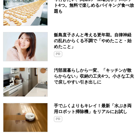
ト4つ。無料で楽しめるバイキング食べ放
題も
飯島直子さんと考える更年期。自律神経
の乱れからくる不調で「やめたこと・始
めたこと」
PR
汚部屋暮らしから一変、「キッチンが散
らからない」収納の工夫4つ。小さな工夫
で戻しやすい引き出しに
手でふくよりもキレイ！最新「水ぶき両
用ロボット掃除機」をリアルにお試し
PR