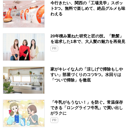
今行きたい、関西の「工場見学」スポッ
ト3つ。無料で楽しめて、絶品グルメも味
わえる
20年積み重ねた研究と匠の技。「艶髪」
を追求した1本で、大人髪の魅力を再発見
PR
家がキレイな人の「涼しげで掃除もしや
すい」部屋づくりのコツ5つ。水回りは
「ついで掃除」を徹底
「牛乳がもうない！」を防ぐ。常温保存
できる「ロングライフ牛乳」で買い出し
がラクに
PR