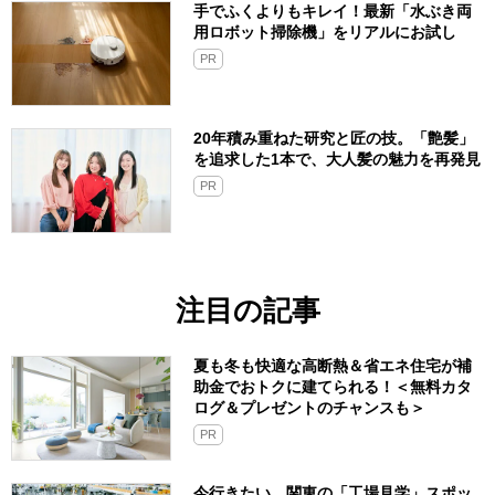
手でふくよりもキレイ！最新「水ぶき両
用ロボット掃除機」をリアルにお試し
PR
20年積み重ねた研究と匠の技。「艶髪」
を追求した1本で、大人髪の魅力を再発見
PR
注目の記事
夏も冬も快適な高断熱＆省エネ住宅が補
助金でおトクに建てられる！＜無料カタ
ログ＆プレゼントのチャンスも＞
PR
今行きたい、関東の「工場見学」スポッ