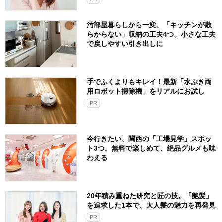
汚部屋暮らしから一変、「キッチンが散
らからない」収納の工夫4つ。小さな工夫
で戻しやすい引き出しに
手でふくよりもキレイ！最新「水ぶき両
用ロボット掃除機」をリアルにお試し
PR
今行きたい、関西の「工場見学」スポッ
ト3つ。無料で楽しめて、絶品グルメも味
わえる
20年積み重ねた研究と匠の技。「艶髪」
を追求した1本で、大人髪の魅力を再発見
PR