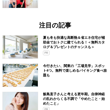
注目の記事
夏も冬も快適な高断熱＆省エネ住宅が補
助金でおトクに建てられる！＜無料カタ
ログ＆プレゼントのチャンスも＞
PR
今行きたい、関東の「工場見学」スポッ
ト4つ。無料で楽しめるバイキング食べ放
題も
飯島直子さんと考える更年期。自律神経
の乱れからくる不調で「やめたこと・始
めたこと」
PR