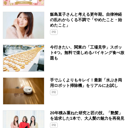
飯島直子さんと考える更年期。自律神経
の乱れからくる不調で「やめたこと・始
めたこと」
PR
今行きたい、関東の「工場見学」スポッ
ト4つ。無料で楽しめるバイキング食べ放
題も
手でふくよりもキレイ！最新「水ぶき両
用ロボット掃除機」をリアルにお試し
PR
20年積み重ねた研究と匠の技。「艶髪」
を追求した1本で、大人髪の魅力を再発見
PR