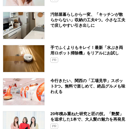
汚部屋暮らしから一変、「キッチンが散
らからない」収納の工夫4つ。小さな工夫
で戻しやすい引き出しに
手でふくよりもキレイ！最新「水ぶき両
用ロボット掃除機」をリアルにお試し
PR
今行きたい、関西の「工場見学」スポッ
ト3つ。無料で楽しめて、絶品グルメも味
わえる
20年積み重ねた研究と匠の技。「艶髪」
を追求した1本で、大人髪の魅力を再発見
PR