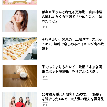
飯島直子さんと考える更年期。自律神経
の乱れからくる不調で「やめたこと・始
めたこと」
PR
今行きたい、関東の「工場見学」スポッ
ト4つ。無料で楽しめるバイキング食べ放
題も
手でふくよりもキレイ！最新「水ぶき両
用ロボット掃除機」をリアルにお試し
PR
20年積み重ねた研究と匠の技。「艶髪」
を追求した1本で、大人髪の魅力を再発見
PR