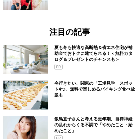
注目の記事
夏も冬も快適な高断熱＆省エネ住宅が補
助金でおトクに建てられる！＜無料カタ
ログ＆プレゼントのチャンスも＞
PR
今行きたい、関東の「工場見学」スポッ
ト4つ。無料で楽しめるバイキング食べ放
題も
飯島直子さんと考える更年期。自律神経
の乱れからくる不調で「やめたこと・始
めたこと」
PR