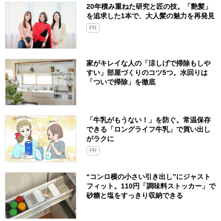
20年積み重ねた研究と匠の技。「艶髪」
を追求した1本で、大人髪の魅力を再発見
PR
家がキレイな人の「涼しげで掃除もしや
すい」部屋づくりのコツ5つ。水回りは
「ついで掃除」を徹底
「牛乳がもうない！」を防ぐ。常温保存
できる「ロングライフ牛乳」で買い出し
がラクに
PR
“コンロ横の小さい引き出し”にジャスト
フィット。110円「調味料ストッカー」で
砂糖と塩をすっきり収納できる