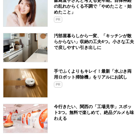
飯島直子さんと考える更年期。自律神経
の乱れからくる不調で「やめたこと・始
めたこと」
PR
汚部屋暮らしから一変、「キッチンが散
らからない」収納の工夫4つ。小さな工夫
で戻しやすい引き出しに
手でふくよりもキレイ！最新「水ぶき両
用ロボット掃除機」をリアルにお試し
PR
今行きたい、関西の「工場見学」スポッ
ト3つ。無料で楽しめて、絶品グルメも味
わえる