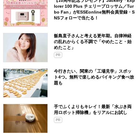
【10周年記念プレゼント】Jackery「Exp
lorer 100 Plus チェリーブロッサム／Tur
bo Fan」がESSEonline無料会員登録・S
NSフォローで当たる！
飯島直子さんと考える更年期。自律神経
の乱れからくる不調で「やめたこと・始
めたこと」
PR
今行きたい、関東の「工場見学」スポッ
ト4つ。無料で楽しめるバイキング食べ放
題も
手でふくよりもキレイ！最新「水ぶき両
用ロボット掃除機」をリアルにお試し
PR