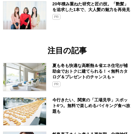
20年積み重ねた研究と匠の技。「艶髪」
を追求した1本で、大人髪の魅力を再発見
PR
注目の記事
夏も冬も快適な高断熱＆省エネ住宅が補
助金でおトクに建てられる！＜無料カタ
ログ＆プレゼントのチャンスも＞
PR
今行きたい、関東の「工場見学」スポッ
ト4つ。無料で楽しめるバイキング食べ放
題も