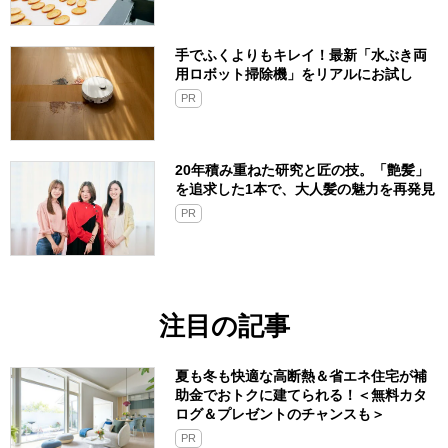
手でふくよりもキレイ！最新「水ぶき両
用ロボット掃除機」をリアルにお試し
PR
20年積み重ねた研究と匠の技。「艶髪」
を追求した1本で、大人髪の魅力を再発見
PR
注目の記事
夏も冬も快適な高断熱＆省エネ住宅が補
助金でおトクに建てられる！＜無料カタ
ログ＆プレゼントのチャンスも＞
PR