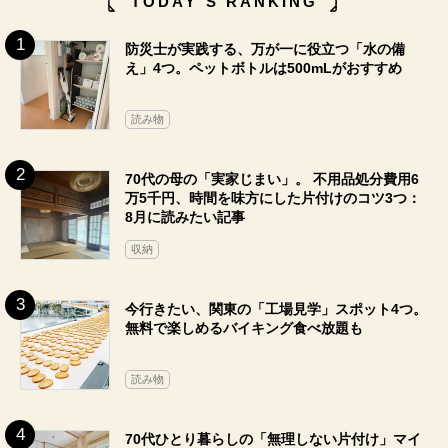
TODAY`S RANKING
防災士が実践する、万が一に役立つ「水の備
え」4つ。ペットボトルは500mLがおすすめ
読み物
70代の母の「実家じまい」。 不用品処分費用6
万5千円、時間を味方にした片付けのコツ3つ：
8月に読みたい記事
収納
今行きたい、関東の「工場見学」スポット4つ。
無料で楽しめるバイキング食べ放題も
読み物
70代ひとり暮らしの「無理しない片付け」マイ