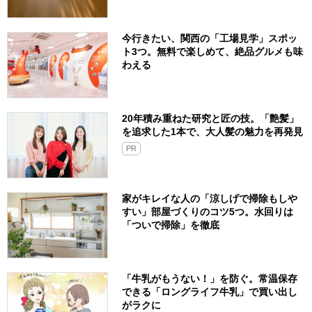
今行きたい、関西の「工場見学」スポッ
ト3つ。無料で楽しめて、絶品グルメも味
わえる
20年積み重ねた研究と匠の技。「艶髪」
を追求した1本で、大人髪の魅力を再発見
PR
家がキレイな人の「涼しげで掃除もしや
すい」部屋づくりのコツ5つ。水回りは
「ついで掃除」を徹底
「牛乳がもうない！」を防ぐ。常温保存
できる「ロングライフ牛乳」で買い出し
がラクに