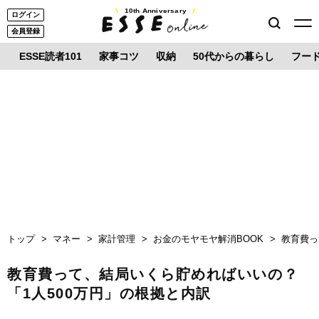
10th Anniversary
ログイン
会員登録
ESSE読者101
家事コツ
収納
50代からの暮らし
フー
トップ
マネー
家計管理
お金のモヤモヤ解消BOOK
教育費っ
教育費って、結局いくら貯めればいいの？
「1人500万円」の根拠と内訳