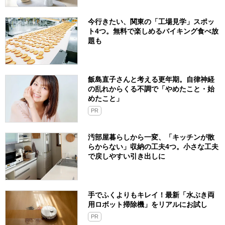
今行きたい、関東の「工場見学」スポッ
ト4つ。無料で楽しめるバイキング食べ放
題も
飯島直子さんと考える更年期。自律神経
の乱れからくる不調で「やめたこと・始
めたこと」
PR
汚部屋暮らしから一変、「キッチンが散
らからない」収納の工夫4つ。小さな工夫
で戻しやすい引き出しに
手でふくよりもキレイ！最新「水ぶき両
用ロボット掃除機」をリアルにお試し
PR