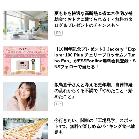
夏も冬も快適な高断熱＆省エネ住宅が補
助金でおトクに建てられる！＜無料カタ
ログ＆プレゼントのチャンスも＞
PR
【10周年記念プレゼント】Jackery「Exp
lorer 100 Plus チェリーブロッサム／Tur
bo Fan」がESSEonline無料会員登録・S
NSフォローで当たる！
飯島直子さんと考える更年期。自律神経
の乱れからくる不調で「やめたこと・始
めたこと」
PR
今行きたい、関東の「工場見学」スポッ
ト4つ。無料で楽しめるバイキング食べ放
題も